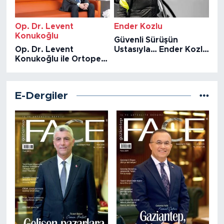
Op. Dr. Levent
Ender Kozlu
Konukoğlu
Güvenli Sürüşün
Op. Dr. Levent
Ustasıyla… Ender Kozlu
Konukoğlu ile Ortopedi
Röportaj
ve Travmatoloji
üzerine…
E-Dergiler