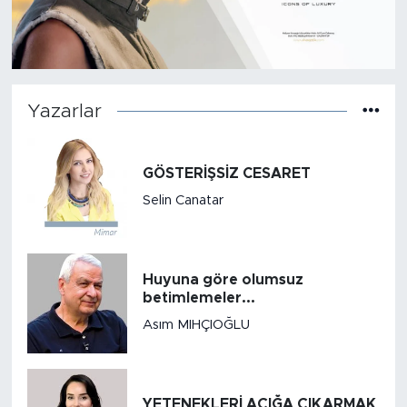
Yazarlar
GÖSTERİŞSİZ CESARET
Selin Canatar
Huyuna göre olumsuz
betimlemeler...
Asım MIHÇIOĞLU
YETENEKLERİ AÇIĞA ÇIKARMAK