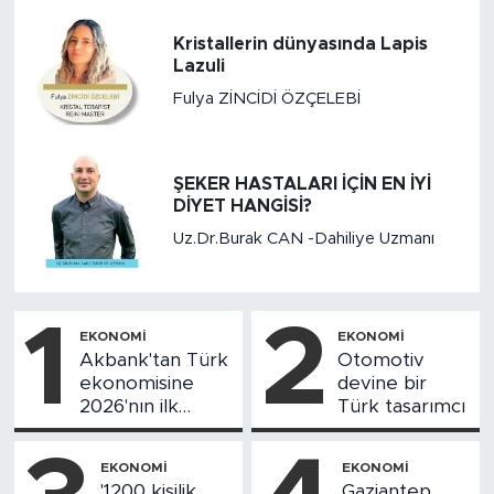
Kristallerin dünyasında Lapis
Lazuli
Fulya ZİNCİDİ ÖZÇELEBİ
ŞEKER HASTALARI İÇİN EN İYİ
DİYET HANGİSİ?
Uz.Dr.Burak CAN -Dahiliye Uzmanı
1
2
EKONOMI
EKONOMI
Akbank'tan Türk
Otomotiv
ekonomisine
devine bir
2026'nın ilk
Türk tasarımcı
yarısında 2
trilyon 913 milyar
EKONOMI
EKONOMI
TL kredi desteği
'1200 kişilik
Gaziantep