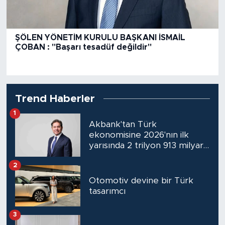
ŞÖLEN YÖNETİM KURULU BAŞKANI İSMAİL
ÇOBAN : "Başarı tesadüf değildir"
Trend Haberler
1
Akbank'tan Türk
ekonomisine 2026'nın ilk
yarısında 2 trilyon 913 milyar
TL kredi desteği
2
Otomotiv devine bir Türk
tasarımcı
3