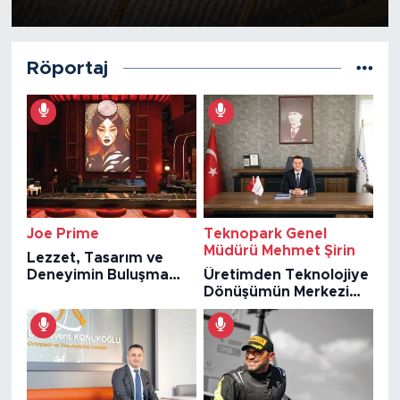
Röportaj
Joe Prime
Teknopark Genel
Müdürü Mehmet Şirin
Lezzet, Tasarım ve
Deneyimin Buluşma
Üretimden Teknolojiye
Noktası: Joe Prime
Dönüşümün Merkezi
Gaziantep Teknopark