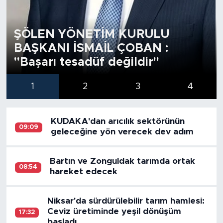
ŞÖLEN YÖNETİM KURULU
BAŞKANI İSMAİL ÇOBAN :
"Başarı tesadüf değildir"
1
2
3
4
KUDAKA'dan arıcılık sektörünün
09:09
geleceğine yön verecek dev adım
Bartın ve Zonguldak tarımda ortak
08:54
hareket edecek
Niksar'da sürdürülebilir tarım hamlesi:
Ceviz üretiminde yeşil dönüşüm
17:32
başladı