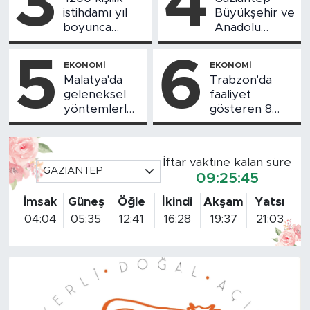
3
4
istihdamı yıl
Büyükşehir ve
boyunca
Anadolu
koruyoruz'
Hayat
Emeklilik'ten
5
6
EKONOMI
EKONOMI
Türkiye'ye
Malatya'da
Trabzon'da
model iş birliği
geleneksel
faaliyet
yöntemlerle
gösteren 8
üretilen dut
kömür tesisinin
pekmezi
faaliyetlerinin
Türkiye'nin
durdurulmasına
İftar vaktine kalan süre
dört bir
firma
GAZİANTEP
09:25:43
yanına
sahiplerinden
gönderiliyor
tepki
İmsak
Güneş
Öğle
İkindi
Akşam
Yatsı
04:04
05:35
12:41
16:28
19:37
21:03