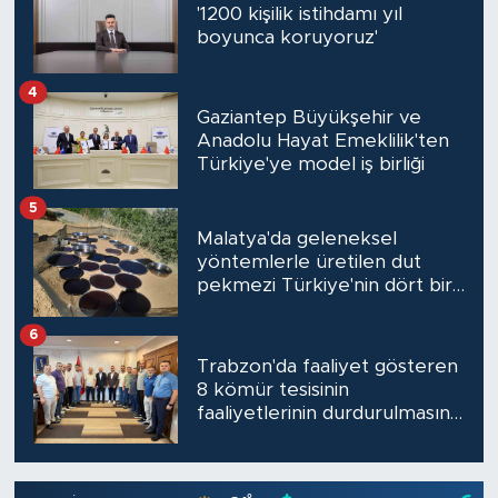
'1200 kişilik istihdamı yıl
boyunca koruyoruz'
4
Gaziantep Büyükşehir ve
Anadolu Hayat Emeklilik'ten
Türkiye'ye model iş birliği
5
Malatya'da geleneksel
yöntemlerle üretilen dut
pekmezi Türkiye'nin dört bir
yanına gönderiliyor
6
Trabzon'da faaliyet gösteren
8 kömür tesisinin
faaliyetlerinin durdurulmasına
firma sahiplerinden tepki