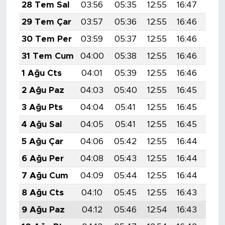
28 Tem Sal
03:56
05:35
12:55
16:47
20:
29 Tem Çar
03:57
05:36
12:55
16:46
20:
30 Tem Per
03:59
05:37
12:55
16:46
20:
31 Tem Cum
04:00
05:38
12:55
16:46
20:
1 Ağu Cts
04:01
05:39
12:55
16:46
20:
2 Ağu Paz
04:03
05:40
12:55
16:45
20:
3 Ağu Pts
04:04
05:41
12:55
16:45
20:
4 Ağu Sal
04:05
05:41
12:55
16:45
19:
5 Ağu Çar
04:06
05:42
12:55
16:44
19:
6 Ağu Per
04:08
05:43
12:55
16:44
19:
7 Ağu Cum
04:09
05:44
12:55
16:44
19:
8 Ağu Cts
04:10
05:45
12:55
16:43
19:
9 Ağu Paz
04:12
05:46
12:54
16:43
19: