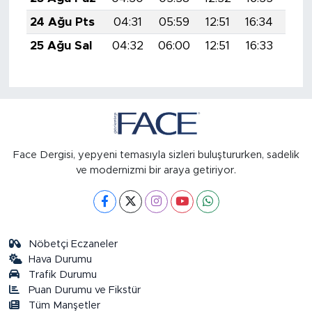
24 Ağu Pts
04:31
05:59
12:51
16:34
19:
25 Ağu Sal
04:32
06:00
12:51
16:33
19:
Face Dergisi, yepyeni temasıyla sizleri buluştururken, sadelik
ve modernizmi bir araya getiriyor.
Nöbetçi Eczaneler
Hava Durumu
Trafik Durumu
Puan Durumu ve Fikstür
Tüm Manşetler