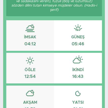
ve sadakasını veren), fuzûlî (boş ve lüzumsuz)
sözden dilini tutan kimseye müjdeler olsun. (Hadis-i
şerif)
İMSAK
GÜNEŞ
04:12
05:46
ÖĞLE
İKINDI
12:54
16:43
AKŞAM
YATSI