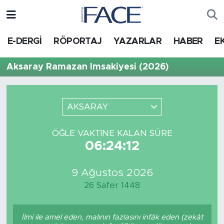
HABER
Nöbetçi Eczaneler
E-DERGİ
RÖPORTAJ
YAZARLAR
HABER
E
Hava Durumu
Aksaray Ramazan İmsakiyesi (2026)
Trafik Durumu
AKSARAY
Süper Lig Puan Durumu ve Fikstür
ÖĞLE VAKTINE KALAN SÜRE
Tüm Manşetler
06:24:12
Son Dakika Haberleri
9 Ağustos 2026
26 Safer 1448
Haber Arşivi
İlmi ile amel eden, malının fazlasını infâk eden (zekât