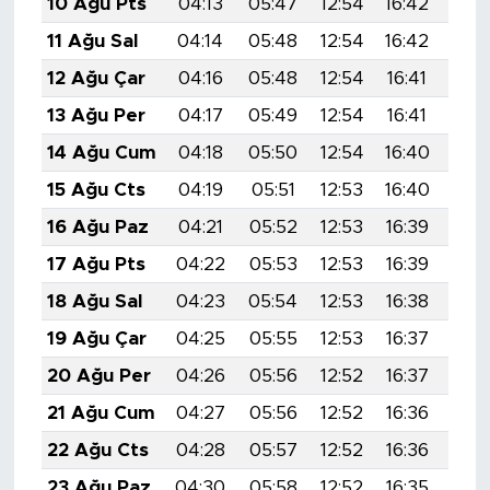
10 Ağu Pts
04:13
05:47
12:54
16:42
19:
11 Ağu Sal
04:14
05:48
12:54
16:42
19:
12 Ağu Çar
04:16
05:48
12:54
16:41
19:
13 Ağu Per
04:17
05:49
12:54
16:41
19:
14 Ağu Cum
04:18
05:50
12:54
16:40
19:
15 Ağu Cts
04:19
05:51
12:53
16:40
19:
16 Ağu Paz
04:21
05:52
12:53
16:39
19:
17 Ağu Pts
04:22
05:53
12:53
16:39
19:
18 Ağu Sal
04:23
05:54
12:53
16:38
19:
19 Ağu Çar
04:25
05:55
12:53
16:37
19:
20 Ağu Per
04:26
05:56
12:52
16:37
19:
21 Ağu Cum
04:27
05:56
12:52
16:36
19:
22 Ağu Cts
04:28
05:57
12:52
16:36
19:
23 Ağu Paz
04:30
05:58
12:52
16:35
19: