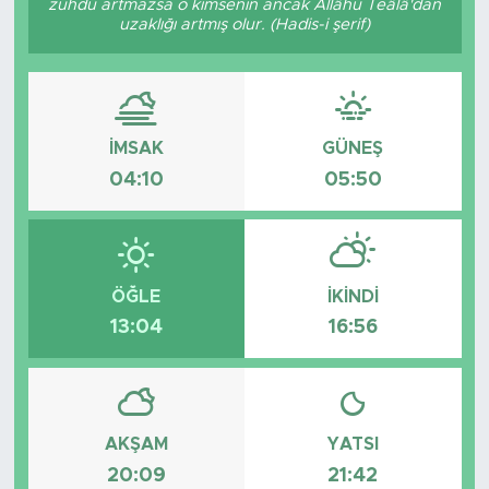
zühdü artmazsa o kimsenin ancak Allâhü Teâlâ'dan
uzaklığı artmış olur. (Hadis-i şerif)
İMSAK
GÜNEŞ
04:10
05:50
ÖĞLE
İKINDI
13:04
16:56
AKŞAM
YATSI
20:09
21:42