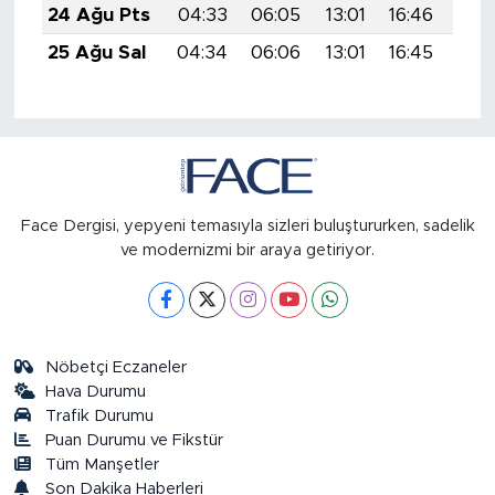
24 Ağu Pts
04:33
06:05
13:01
16:46
19:
25 Ağu Sal
04:34
06:06
13:01
16:45
19:
Face Dergisi, yepyeni temasıyla sizleri buluştururken, sadelik
ve modernizmi bir araya getiriyor.
Nöbetçi Eczaneler
Hava Durumu
Trafik Durumu
Puan Durumu ve Fikstür
Tüm Manşetler
Son Dakika Haberleri