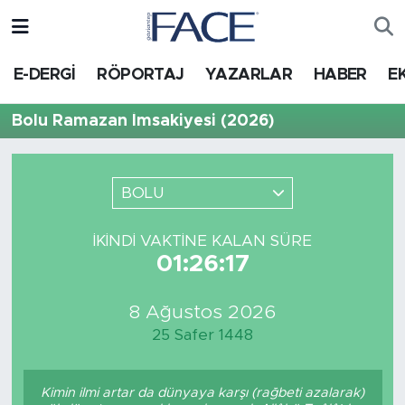
HABER
Nöbetçi Eczaneler
E-DERGİ
RÖPORTAJ
YAZARLAR
HABER
E
Hava Durumu
Bolu Ramazan İmsakiyesi (2026)
Trafik Durumu
BOLU
Süper Lig Puan Durumu ve Fikstür
İKINDI VAKTINE KALAN SÜRE
Tüm Manşetler
01:26:17
Son Dakika Haberleri
8 Ağustos 2026
25 Safer 1448
Haber Arşivi
Kimin ilmi artar da dünyaya karşı (rağbeti azalarak)