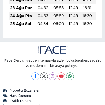
23 Ağu Paz
04:32
05:58
12:49
16:31
19:
24 Ağu Pts
04:33
05:59
12:49
16:30
19:
25 Ağu Sal
04:34
06:00
12:49
16:30
19:
Face Dergisi, yepyeni temasıyla sizleri buluştururken, sadelik
ve modernizmi bir araya getiriyor.
Nöbetçi Eczaneler
Hava Durumu
Trafik Durumu