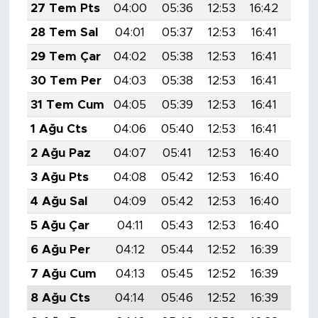
27 Tem Pts
04:00
05:36
12:53
16:42
20:
28 Tem Sal
04:01
05:37
12:53
16:41
19:
29 Tem Çar
04:02
05:38
12:53
16:41
19:
30 Tem Per
04:03
05:38
12:53
16:41
19:
31 Tem Cum
04:05
05:39
12:53
16:41
19:
1 Ağu Cts
04:06
05:40
12:53
16:41
19:
2 Ağu Paz
04:07
05:41
12:53
16:40
19:
3 Ağu Pts
04:08
05:42
12:53
16:40
19:
4 Ağu Sal
04:09
05:42
12:53
16:40
19:
5 Ağu Çar
04:11
05:43
12:53
16:40
19:
6 Ağu Per
04:12
05:44
12:52
16:39
19:
7 Ağu Cum
04:13
05:45
12:52
16:39
19:
8 Ağu Cts
04:14
05:46
12:52
16:39
19: