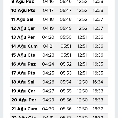
9 Ağu Paz
04:16
05:46
12:52
16:38
19:
10 Ağu Pts
04:17
05:47
12:52
16:38
19:
11 Ağu Sal
04:18
05:48
12:52
16:37
19:
12 Ağu Çar
04:19
05:49
12:52
16:37
19:
13 Ağu Per
04:20
05:50
12:51
16:36
19:
14 Ağu Cum
04:21
05:51
12:51
16:36
19:
15 Ağu Cts
04:23
05:51
12:51
16:36
19:
16 Ağu Paz
04:24
05:52
12:51
16:35
19:
17 Ağu Pts
04:25
05:53
12:51
16:35
19:
18 Ağu Sal
04:26
05:54
12:50
16:34
19:
19 Ağu Çar
04:27
05:55
12:50
16:33
19:
20 Ağu Per
04:29
05:56
12:50
16:33
19:
21 Ağu Cum
04:30
05:56
12:50
16:32
19:
22 Ağu Cts
04:31
05:57
12:50
16:32
19: