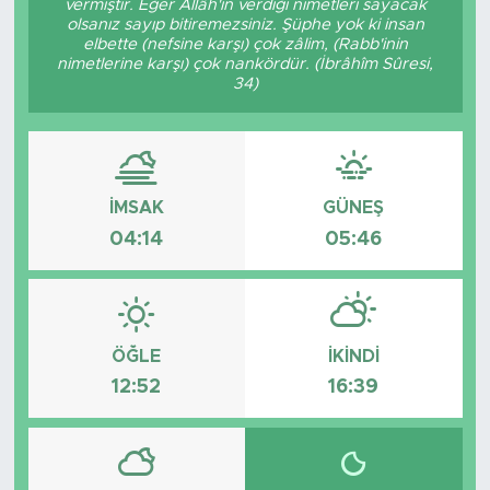
vermiştir. Eğer Allâh'ın verdiği nimetleri sayacak
olsanız sayıp bitiremezsiniz. Şüphe yok ki insan
elbette (nefsine karşı) çok zâlim, (Rabb'inin
nimetlerine karşı) çok nankördür. (İbrâhîm Sûresi,
34)
İMSAK
GÜNEŞ
04:14
05:46
ÖĞLE
İKINDI
12:52
16:39