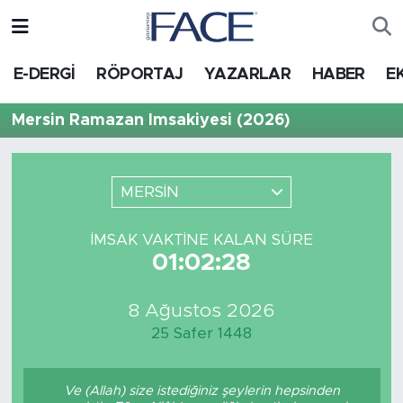
HABER
Nöbetçi Eczaneler
E-DERGİ
RÖPORTAJ
YAZARLAR
HABER
E
Hava Durumu
Mersin Ramazan İmsakiyesi (2026)
Trafik Durumu
MERSİN
Süper Lig Puan Durumu ve Fikstür
İMSAK VAKTINE KALAN SÜRE
Tüm Manşetler
01:02:28
Son Dakika Haberleri
8 Ağustos 2026
25 Safer 1448
Haber Arşivi
Ve (Allah) size istediğiniz şeylerin hepsinden