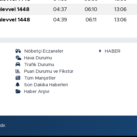
ulevvel 1448
04:37
06:10
13:06
ulevvel 1448
04:39
06:11
13:06
Nöbetçi Eczaneler
HABER
Hava Durumu
Trafik Durumu
Puan Durumu ve Fikstür
a
Tüm Manşetler
Son Dakika Haberleri
Haber Arşivi
ır.