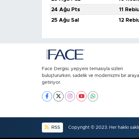
24 Ağu Pts
11 Rebi
25 Ağu Sal
12 Rebi
Face Dergisi, yepyeni temasıyla sizleri
buluştururken, sadelik ve modernizmi bir aray
getiriyor.
RSS
Copyright © 2023. Her hakkı saklıd