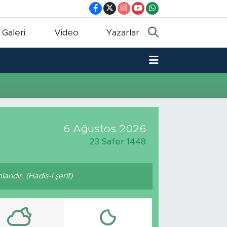
 Galeri
Video
Yazarlar
6 Ağustos 2026
23 Safer 1448
arıdır. (Hadis-i şerif)