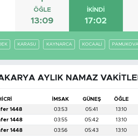
ÖĞLE
İKINDI
2
13:09
17:02
DEK
KARASU
KAYNARCA
KOCAALİ
PAMUKOV
AKARYA AYLIK NAMAZ VAKITLE
HİCRİ
İMSAK
GÜNEŞ
ÖĞLE
afer 1448
03:53
05:41
13:10
afer 1448
03:55
05:42
13:10
afer 1448
03:56
05:43
13:10