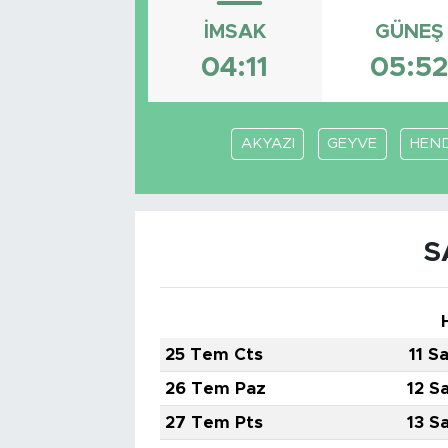
İMSAK
GÜNEŞ
04:11
05:5
AKYAZI
GEYVE
HEN
S
25 Tem Cts
11 S
26 Tem Paz
12 S
27 Tem Pts
13 S