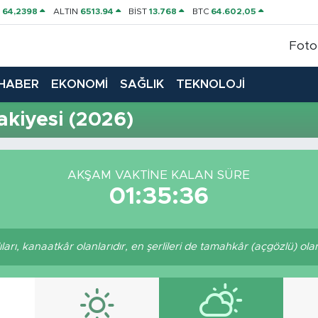
P
64,2398
ALTIN
6513.94
BİST
13.768
BTC
64.602,05
Foto
HABER
EKONOMİ
SAĞLIK
TEKNOLOJİ
kiyesi (2026)
AKŞAM VAKTINE KALAN SÜRE
01:35:35
arı, kanaatkâr olanlarıdır, en şerlileri de tamahkâr (açgözlü) olanl