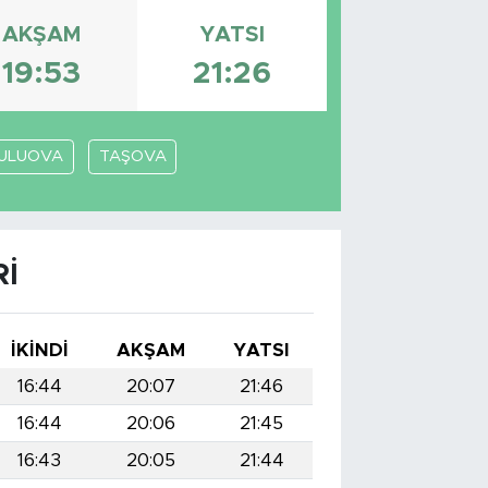
AKŞAM
YATSI
19:53
21:26
ULUOVA
TAŞOVA
I
İKINDI
AKŞAM
YATSI
16:44
20:07
21:46
16:44
20:06
21:45
16:43
20:05
21:44