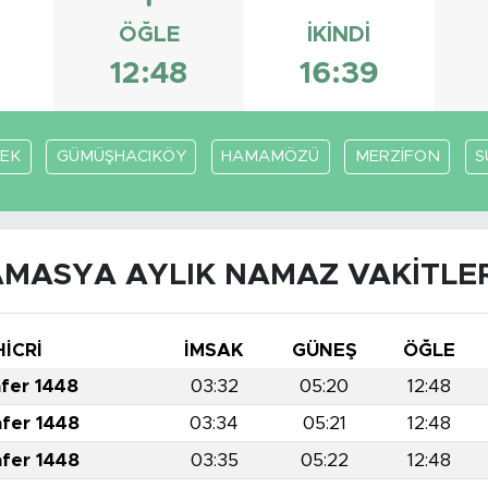
ÖĞLE
İKINDI
2
12:48
16:39
EK
GÜMÜŞHACIKÖY
HAMAMÖZÜ
MERZİFON
S
AMASYA AYLIK NAMAZ VAKITLER
HİCRİ
İMSAK
GÜNEŞ
ÖĞLE
afer 1448
03:32
05:20
12:48
afer 1448
03:34
05:21
12:48
afer 1448
03:35
05:22
12:48