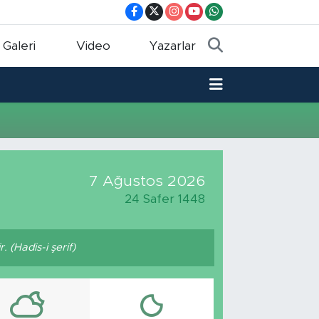
 Galeri
Video
Yazarlar
7 Ağustos 2026
24 Safer 1448
 (Hadis-i şerif)