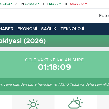
4,2463
ALTIN
6510.40
BİST
13.799
BTC
64.225,61
Foto
HABER
EKONOMİ
SAĞLIK
TEKNOLOJİ
iyesi (2026)
ÖĞLE VAKTINE KALAN SÜRE
01:18:08
, zayıf olandan daha hayırlıdır ve Allâhü Teâlâ'ya daha sevimlidir.