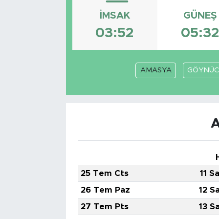
İMSAK
GÜNEŞ
03:52
05:3
AMASYA
GÖYNÜC
25 Tem Cts
11 S
26 Tem Paz
12 S
27 Tem Pts
13 S