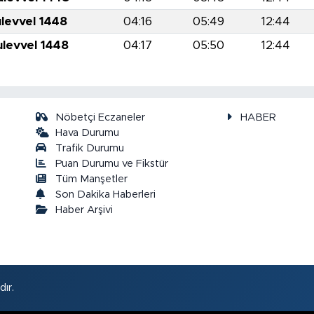
ulevvel 1448
04:16
05:49
12:44
ulevvel 1448
04:17
05:50
12:44
Nöbetçi Eczaneler
HABER
Hava Durumu
Trafik Durumu
Puan Durumu ve Fikstür
a
Tüm Manşetler
Son Dakika Haberleri
Haber Arşivi
ır.