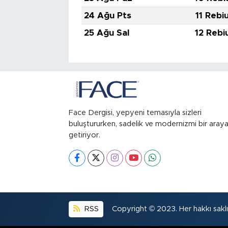
24 Ağu Pts
11 Rebi
25 Ağu Sal
12 Rebi
Face Dergisi, yepyeni temasıyla sizleri
buluştururken, sadelik ve modernizmi bir aray
getiriyor.
RSS
Copyright © 2023. Her hakkı saklıd