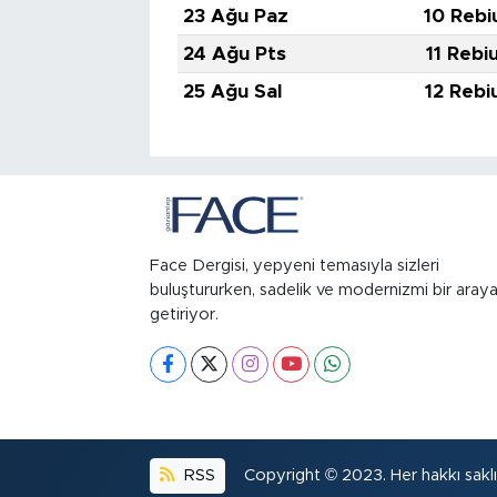
23 Ağu Paz
10 Rebi
24 Ağu Pts
11 Rebi
25 Ağu Sal
12 Rebi
Face Dergisi, yepyeni temasıyla sizleri
buluştururken, sadelik ve modernizmi bir aray
getiriyor.
RSS
Copyright © 2023. Her hakkı saklıd