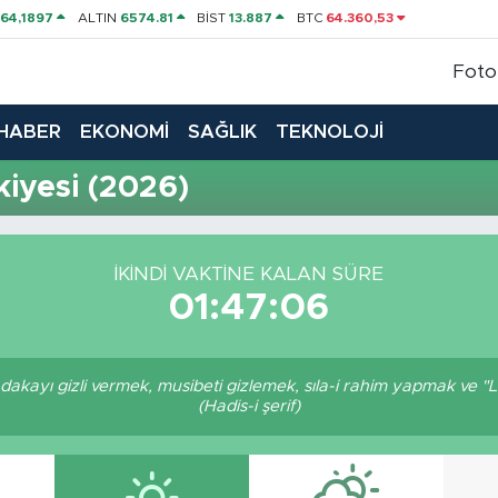
P
64,1897
ALTIN
6574.81
BİST
13.887
BTC
64.360,53
Foto
HABER
EKONOMİ
SAĞLIK
TEKNOLOJİ
iyesi (2026)
İKINDI VAKTINE KALAN SÜRE
01:47:05
akayı gizli vermek, musibeti gizlemek, sıla-i rahim yapmak ve "Lâ
(Hadis-i şerif)