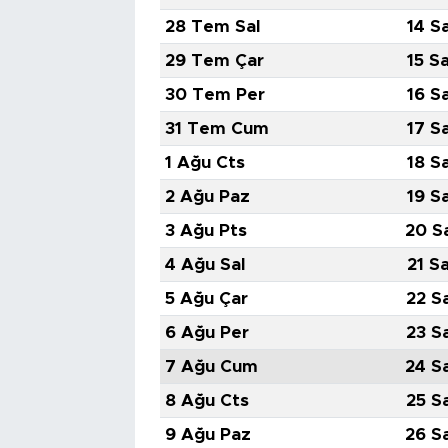
28 Tem Sal
14 S
29 Tem Çar
15 S
30 Tem Per
16 S
31 Tem Cum
17 S
1 Ağu Cts
18 S
2 Ağu Paz
19 S
3 Ağu Pts
20 S
4 Ağu Sal
21 S
5 Ağu Çar
22 S
6 Ağu Per
23 S
7 Ağu Cum
24 S
8 Ağu Cts
25 S
9 Ağu Paz
26 S