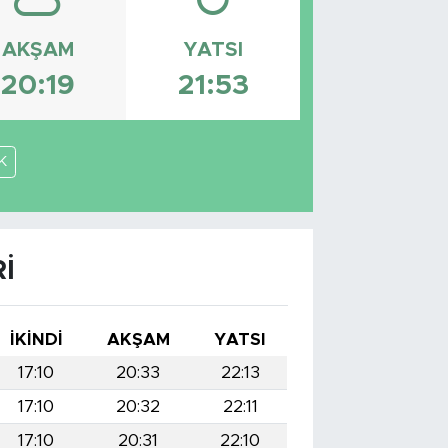
AKŞAM
YATSI
20:19
21:53
K
I
İKINDI
AKŞAM
YATSI
17:10
20:33
22:13
17:10
20:32
22:11
17:10
20:31
22:10