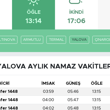
ÖĞLE
İKINDI
8
13:14
17:06
LTINOVA
ARMUTLU
TERMAL
YALOVA
ÇINARCI
YALOVA AYLIK NAMAZ VAKITLER
HİCRİ
İMSAK
GÜNEŞ
ÖĞLE
afer 1448
03:59
05:46
13:15
afer 1448
04:00
05:47
13:15
afer 1448
04:02
05:48
13:15