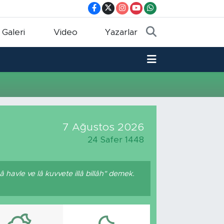
 Galeri
Video
Yazarlar
7 Ağustos 2026
24 Safer 1448
 havle ve lâ kuvvete illâ billâh" demek.