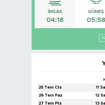
İMSAK
GÜNEŞ
04:18
05:5
A
25 Tem Cts
11 S
26 Tem Paz
12 S
27 Tem Pts
13 S