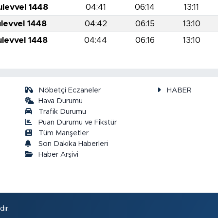
ulevvel 1448
04:41
06:14
13:11
ulevvel 1448
04:42
06:15
13:10
ulevvel 1448
04:44
06:16
13:10
Nöbetçi Eczaneler
HABER
Hava Durumu
Trafik Durumu
Puan Durumu ve Fikstür
a
Tüm Manşetler
Son Dakika Haberleri
Haber Arşivi
ır.