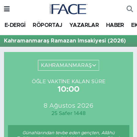
HABER
Nöbetçi Eczaneler
E-DERGİ
RÖPORTAJ
YAZARLAR
HABER
E
Hava Durumu
Kahramanmaraş Ramazan İmsakiyesi (2026)
Trafik Durumu
KAHRAMANMARAŞ
Süper Lig Puan Durumu ve Fikstür
ÖĞLE VAKTINE KALAN SÜRE
Tüm Manşetler
10:00
Son Dakika Haberleri
8 Ağustos 2026
25 Safer 1448
Haber Arşivi
Günahlarından tevbe eden gençten, Allâhü