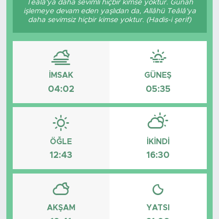
Teâlâ'ya daha sevimli hiçbir kimse yoktur. Günah
işlemeye devam eden yaşlıdan da, Allâhü Teâlâ'ya
daha sevimsiz hiçbir kimse yoktur. (Hadis-i şerif)
İMSAK
GÜNEŞ
04:02
05:35
ÖĞLE
İKINDI
12:43
16:30
AKŞAM
YATSI