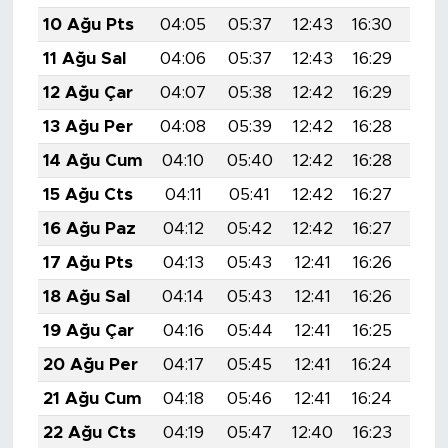
10 Ağu Pts
04:05
05:37
12:43
16:30
19:
11 Ağu Sal
04:06
05:37
12:43
16:29
19:
12 Ağu Çar
04:07
05:38
12:42
16:29
19:
13 Ağu Per
04:08
05:39
12:42
16:28
19:
14 Ağu Cum
04:10
05:40
12:42
16:28
19:
15 Ağu Cts
04:11
05:41
12:42
16:27
19:
16 Ağu Paz
04:12
05:42
12:42
16:27
19:
17 Ağu Pts
04:13
05:43
12:41
16:26
19:
18 Ağu Sal
04:14
05:43
12:41
16:26
19:
19 Ağu Çar
04:16
05:44
12:41
16:25
19:
20 Ağu Per
04:17
05:45
12:41
16:24
19:
21 Ağu Cum
04:18
05:46
12:41
16:24
19:
22 Ağu Cts
04:19
05:47
12:40
16:23
19: