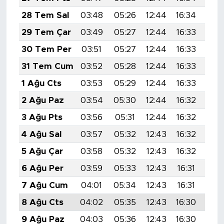
28 Tem Sal
03:48
05:26
12:44
16:34
19:
29 Tem Çar
03:49
05:27
12:44
16:33
19:
30 Tem Per
03:51
05:27
12:44
16:33
19:
31 Tem Cum
03:52
05:28
12:44
16:33
19:
1 Ağu Cts
03:53
05:29
12:44
16:33
19:
2 Ağu Paz
03:54
05:30
12:44
16:32
19:
3 Ağu Pts
03:56
05:31
12:44
16:32
19:
4 Ağu Sal
03:57
05:32
12:43
16:32
19:
5 Ağu Çar
03:58
05:32
12:43
16:32
19:
6 Ağu Per
03:59
05:33
12:43
16:31
19:
7 Ağu Cum
04:01
05:34
12:43
16:31
19:
8 Ağu Cts
04:02
05:35
12:43
16:30
19:
9 Ağu Paz
04:03
05:36
12:43
16:30
19: