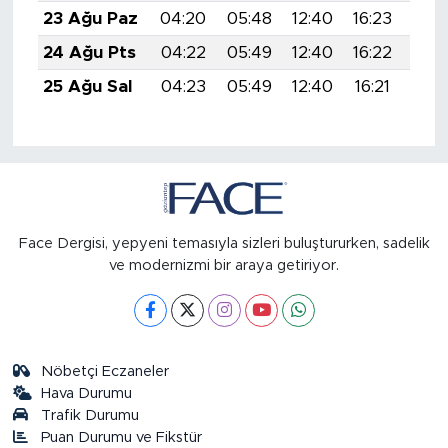
23 Ağu Paz
04:20
05:48
12:40
16:23
19:
24 Ağu Pts
04:22
05:49
12:40
16:22
19:
25 Ağu Sal
04:23
05:49
12:40
16:21
19:
Face Dergisi, yepyeni temasıyla sizleri buluştururken, sadelik
ve modernizmi bir araya getiriyor.
Nöbetçi Eczaneler
Hava Durumu
Trafik Durumu
Puan Durumu ve Fikstür