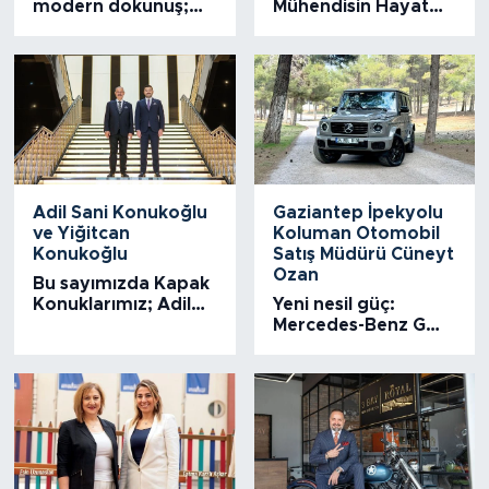
modern dokunuş;
Mühendisin Hayat
Yeni nesil mezeci
Hikayesi...
Meze Mia
Adil Sani Konukoğlu
Gaziantep İpekyolu
ve Yiğitcan
Koluman Otomobil
Konukoğlu
Satış Müdürü Cüneyt
Ozan
Bu sayımızda Kapak
Konuklarımız; Adil
Yeni nesil güç:
Sani Konukoğlu ve
Mercedes-Benz G
Yiğitcan Konukoğlu
580