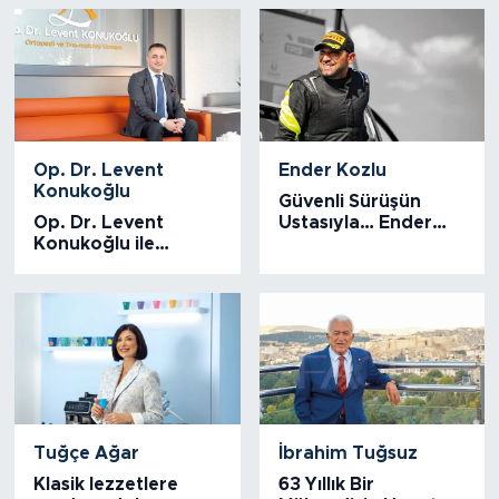
Gaziantep
Teknopark
Op. Dr. Levent
Ender Kozlu
Konukoğlu
Güvenli Sürüşün
Op. Dr. Levent
Ustasıyla… Ender
Konukoğlu ile
Kozlu Röportaj
Ortopedi ve
Travmatoloji
üzerine…
Tuğçe Ağar
İbrahim Tuğsuz
Klasik lezzetlere
63 Yıllık Bir