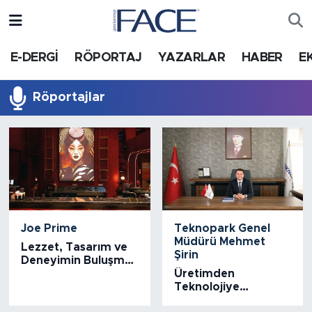
HABER
Nöbetçi Eczaneler
E-DERGİ
RÖPORTAJ
YAZARLAR
HABER
E
Hava Durumu
Röportajlar
Trafik Durumu
Süper Lig Puan Durumu ve Fikstür
Tüm Manşetler
Joe Prime
Teknopark Genel
Son Dakika Haberleri
Müdürü Mehmet
Lezzet, Tasarım ve
Şirin
Deneyimin Buluşma
Haber Arşivi
Noktası: Joe Prime
Üretimden
Teknolojiye
Dönüşümün Merkezi