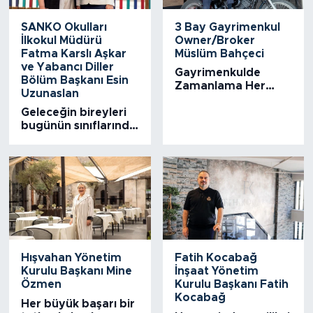
SANKO Okulları
3 Bay Gayrimenkul
İlkokul Müdürü
Owner/Broker
Fatma Karslı Aşkar
Müslüm Bahçeci
ve Yabancı Diller
Gayrimenkulde
Bölüm Başkanı Esin
Zamanlama Her
Uzunaslan
Şeydir!
Geleceğin bireyleri
bugünün sınıflarında
yetişiyor
Hışvahan Yönetim
Fatih Kocabağ
Kurulu Başkanı Mine
İnşaat Yönetim
Özmen
Kurulu Başkanı Fatih
Kocabağ
Her büyük başarı bir