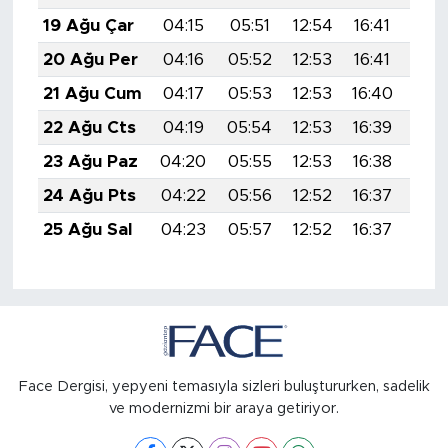
19 Ağu Çar
04:15
05:51
12:54
16:41
19:
20 Ağu Per
04:16
05:52
12:53
16:41
19:
21 Ağu Cum
04:17
05:53
12:53
16:40
19:
22 Ağu Cts
04:19
05:54
12:53
16:39
19:
23 Ağu Paz
04:20
05:55
12:53
16:38
19:
24 Ağu Pts
04:22
05:56
12:52
16:37
19:
25 Ağu Sal
04:23
05:57
12:52
16:37
19:
Face Dergisi, yepyeni temasıyla sizleri buluştururken, sadelik
ve modernizmi bir araya getiriyor.