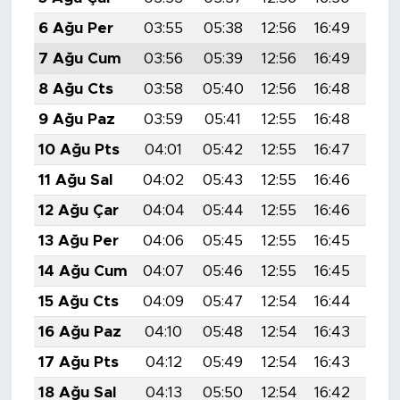
6 Ağu Per
03:55
05:38
12:56
16:49
20:
7 Ağu Cum
03:56
05:39
12:56
16:49
20:
8 Ağu Cts
03:58
05:40
12:56
16:48
20:
9 Ağu Paz
03:59
05:41
12:55
16:48
20:
10 Ağu Pts
04:01
05:42
12:55
16:47
19:
11 Ağu Sal
04:02
05:43
12:55
16:46
19:
12 Ağu Çar
04:04
05:44
12:55
16:46
19:
13 Ağu Per
04:06
05:45
12:55
16:45
19:
14 Ağu Cum
04:07
05:46
12:55
16:45
19:
15 Ağu Cts
04:09
05:47
12:54
16:44
19:
16 Ağu Paz
04:10
05:48
12:54
16:43
19:
17 Ağu Pts
04:12
05:49
12:54
16:43
19:
18 Ağu Sal
04:13
05:50
12:54
16:42
19: