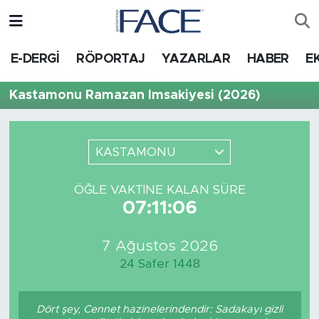
HABER
Nöbetçi Eczaneler
E-DERGİ
RÖPORTAJ
YAZARLAR
HABER
E
Hava Durumu
Kastamonu Ramazan İmsakiyesi (2026)
Trafik Durumu
KASTAMONU
Süper Lig Puan Durumu ve Fikstür
ÖĞLE VAKTINE KALAN SÜRE
Tüm Manşetler
07:11:06
Son Dakika Haberleri
7 Ağustos 2026
24 Safer 1448
Haber Arşivi
Dört şey, Cennet hazinelerindendir: Sadakayı gizli