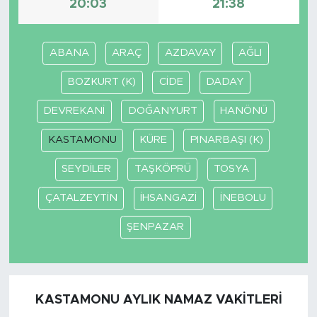
20:03
21:38
ABANA
ARAÇ
AZDAVAY
AĞLI
BOZKURT (K)
CİDE
DADAY
DEVREKANİ
DOĞANYURT
HANÖNÜ
KASTAMONU
KÜRE
PINARBAŞI (K)
SEYDİLER
TAŞKÖPRÜ
TOSYA
ÇATALZEYTİN
İHSANGAZİ
İNEBOLU
ŞENPAZAR
KASTAMONU AYLIK NAMAZ VAKITLERI