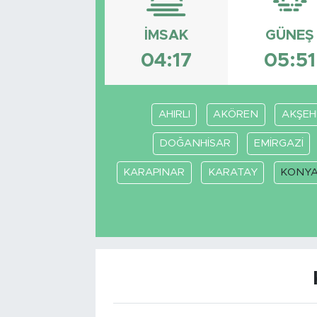
İMSAK
GÜNEŞ
04:17
05:51
AHIRLI
AKÖREN
AKŞEH
DOĞANHİSAR
EMİRGAZİ
KARAPINAR
KARATAY
KONY