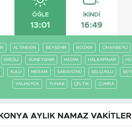
ÖĞLE
İKINDI
13:01
16:49
İR
ALTINEKİN
BEYŞEHİR
BOZKIR
CİHANBEYLİ
EREĞLİ
GÜNEYSINIR
HADİM
HALKAPINAR
HÜ
A
KULU
MERAM
SARAYÖNÜ
SELÇUKLU
SEY
YALIHÜYÜK
YUNAK
ÇELTİK
ÇUMRA
KONYA AYLIK NAMAZ VAKITLER