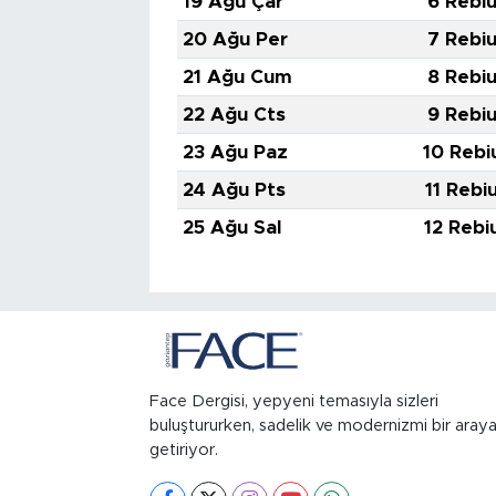
19 Ağu Çar
6 Rebiu
20 Ağu Per
7 Rebiu
21 Ağu Cum
8 Rebiu
22 Ağu Cts
9 Rebiu
23 Ağu Paz
10 Rebi
24 Ağu Pts
11 Rebi
25 Ağu Sal
12 Rebi
Face Dergisi, yepyeni temasıyla sizleri
buluştururken, sadelik ve modernizmi bir aray
getiriyor.