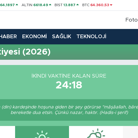
P
64,1897
ALTIN
6618.49
BİST
13.887
BTC
64.360,53
Foto
HABER
EKONOMİ
SAĞLIK
TEKNOLOJİ
yesi (2026)
İKINDI VAKTINE KALAN SÜRE
24:17
a (din) kardeşinde hoşuna giden bir şey görürse "mâşâallah, bâre
bereketle dua etsin. Çünkü nazar, haktır. (Hadis-i şerif)