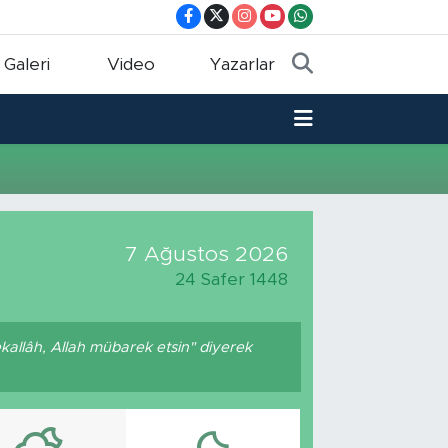
 Galeri
Video
Yazarlar
7 Ağustos 2026
24 Safer 1448
kallâh, Allah mübarek etsin" diyerek