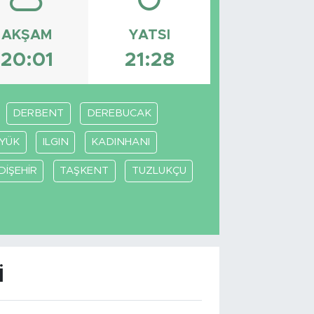
AKŞAM
YATSI
20:01
21:28
DERBENT
DEREBUCAK
YÜK
ILGIN
KADINHANI
DİŞEHİR
TAŞKENT
TUZLUKÇU
I