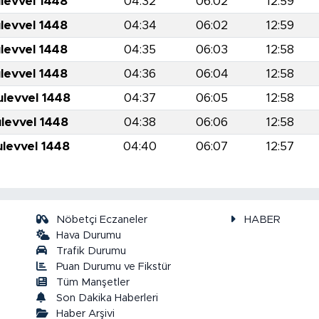
levvel 1448
04:32
06:02
12:59
levvel 1448
04:34
06:02
12:59
levvel 1448
04:35
06:03
12:58
levvel 1448
04:36
06:04
12:58
ulevvel 1448
04:37
06:05
12:58
ulevvel 1448
04:38
06:06
12:58
ulevvel 1448
04:40
06:07
12:57
Nöbetçi Eczaneler
HABER
Hava Durumu
Trafik Durumu
Puan Durumu ve Fikstür
a
Tüm Manşetler
Son Dakika Haberleri
Haber Arşivi