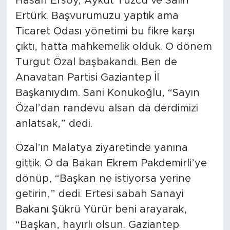
Hasan Ersoy, Aykut Tuzcu ve Salih
Ertürk. Başvurumuzu yaptık ama
Ticaret Odası yönetimi bu fikre karşı
çıktı, hatta mahkemelik olduk. O dönem
Turgut Özal başbakandı. Ben de
Anavatan Partisi Gaziantep İl
Başkanıydım. Sani Konukoğlu, “Sayın
Özal’dan randevu alsan da derdimizi
anlatsak,” dedi.
Özal’ın Malatya ziyaretinde yanına
gittik. O da Bakan Ekrem Pakdemirli’ye
dönüp, “Başkan ne istiyorsa yerine
getirin,” dedi. Ertesi sabah Sanayi
Bakanı Şükrü Yürür beni arayarak,
“Başkan, hayırlı olsun. Gaziantep