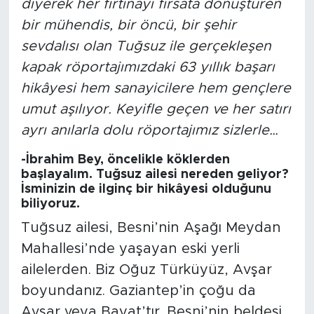
diyerek her fırtınayı fırsata dönüştüren
bir mühendis, bir öncü, bir şehir
sevdalısı olan Tuğsuz ile gerçekleşen
kapak röportajımızdaki 63 yıllık başarı
hikâyesi hem sanayicilere hem gençlere
umut aşılıyor. Keyifle geçen ve her satırı
ayrı anılarla dolu röportajımız sizlerle…
-İbrahim Bey, öncelikle köklerden
başlayalım. Tuğsuz ailesi nereden geliyor?
İsminizin de ilginç bir hikâyesi olduğunu
biliyoruz.
Tuğsuz ailesi, Besni’nin Aşağı Meydan
Mahallesi’nde yaşayan eski yerli
ailelerden. Biz Oğuz Türküyüz, Avşar
boyundanız. Gaziantep’in çoğu da
Avşar veya Bayat’tır. Besni’nin beldesi