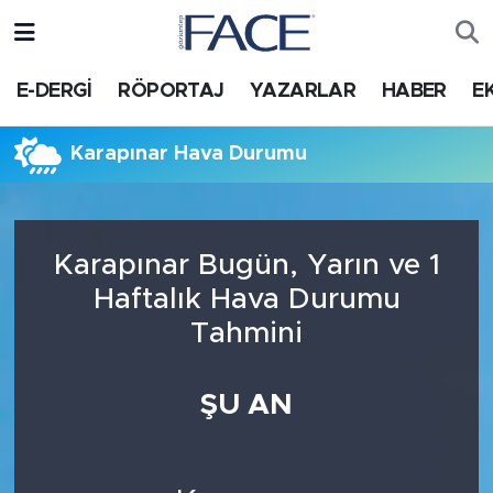
HABER
Nöbetçi Eczaneler
E-DERGİ
RÖPORTAJ
YAZARLAR
HABER
E
Hava Durumu
Karapınar Hava Durumu
Trafik Durumu
Süper Lig Puan Durumu ve Fikstür
Karapınar Bugün, Yarın ve 1
Haftalık Hava Durumu
Tüm Manşetler
Tahmini
Son Dakika Haberleri
ŞU AN
Haber Arşivi