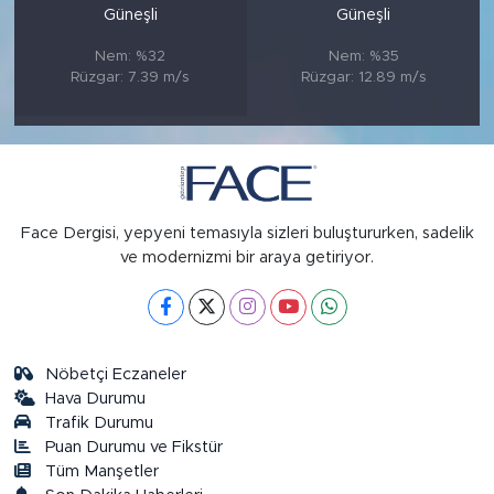
Güneşli
Güneşli
Nem: %32
Nem: %35
Rüzgar: 7.39 m/s
Rüzgar: 12.89 m/s
Face Dergisi, yepyeni temasıyla sizleri buluştururken, sadelik
ve modernizmi bir araya getiriyor.
Nöbetçi Eczaneler
Hava Durumu
Trafik Durumu
Puan Durumu ve Fikstür
Tüm Manşetler