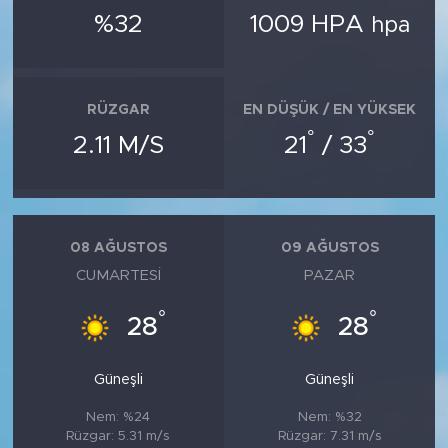
%32
1009 HPA
hpa
RÜZGAR
EN DÜŞÜK / EN YÜKSEK
°
°
2.11 M/S
21
/ 33
08 AĞUSTOS
09 AĞUSTOS
CUMARTESI
PAZAR
°
°
28
28
Güneşli
Güneşli
Nem: %24
Nem: %32
Rüzgar: 5.31 m/s
Rüzgar: 7.31 m/s