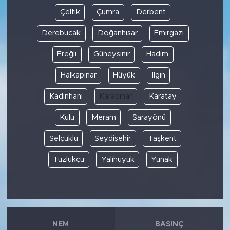
Çeltik
Çumra
Derbent
Derebucak
Doğanhisar
Emirgazi
Ereğli
Güneysınır
Hadim
Halkapınar
Hüyük
Ilgın
Kadınhanı
Karapınar
Karatay
Kulu
Meram
Sarayönü
Selçuklu
Seydişehir
Taşkent
Tuzlukçu
Yalıhüyük
Yunak
NEM
BASINÇ