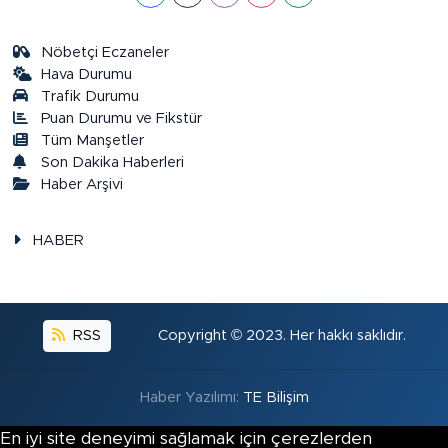
Nöbetçi Eczaneler
Hava Durumu
Trafik Durumu
Puan Durumu ve Fikstür
Tüm Manşetler
Son Dakika Haberleri
Haber Arşivi
HABER
RSS
Copyright © 2023. Her hakkı saklıdır.
Haber Yazılımı:
TE Bilişim
En iyi site deneyimi sağlamak için çerezlerden