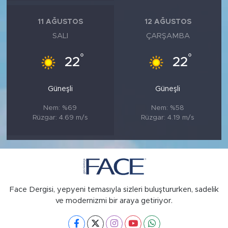
11 AĞUSTOS
12 AĞUSTOS
SALI
ÇARŞAMBA
°
°
22
22
Güneşli
Güneşli
Nem: %69
Nem: %58
Rüzgar: 4.69 m/s
Rüzgar: 4.19 m/s
Face Dergisi, yepyeni temasıyla sizleri buluştururken, sadelik
ve modernizmi bir araya getiriyor.