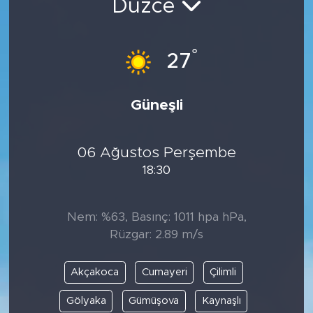
Düzce
°
27
Güneşli
06 Ağustos Perşembe
18:30
Nem: %63, Basınç: 1011 hpa hPa,
Rüzgar: 2.89 m/s
Akçakoca
Cumayeri
Çilimli
Gölyaka
Gümüşova
Kaynaşlı