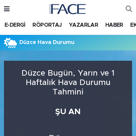
HABER
Nöbetçi Eczaneler
E-DERGİ
RÖPORTAJ
YAZARLAR
HABER
E
Hava Durumu
Düzce Hava Durumu
Trafik Durumu
Süper Lig Puan Durumu ve Fikstür
Düzce Bugün, Yarın ve 1
Haftalık Hava Durumu
Tüm Manşetler
Tahmini
Son Dakika Haberleri
ŞU AN
Haber Arşivi