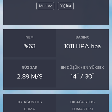
Merkez
Yığılca
NEM
BASINÇ
%63
1011 HPA
hpa
RÜZGAR
EN DÜŞÜK / EN YÜKSEK
°
°
2.89 M/S
14
/ 30
07 AĞUSTOS
08 AĞUSTOS
CUMA
CUMARTESI