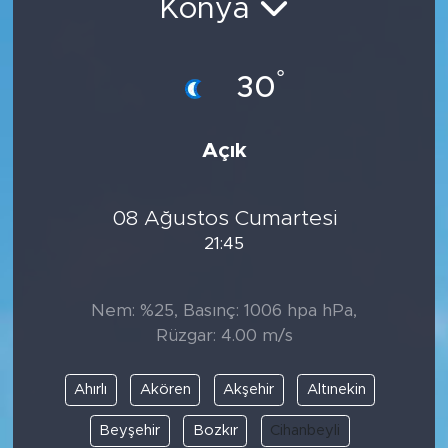
Konya
°
30
Açık
08 Ağustos Cumartesi
21:45
Nem: %25, Basınç: 1006 hpa hPa,
Rüzgar: 4.00 m/s
Ahırlı
Akören
Akşehir
Altınekin
Beyşehir
Bozkır
Cihanbeyli