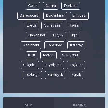
Çeltik
Çumra
Derbent
Derebucak
Doğanhisar
Emirgazi
Ereğli
Güneysınır
Hadim
Halkapınar
Hüyük
Ilgın
Kadınhanı
Karapınar
Karatay
Kulu
Meram
Sarayönü
Selçuklu
Seydişehir
Taşkent
Tuzlukçu
Yalıhüyük
Yunak
NEM
BASINÇ