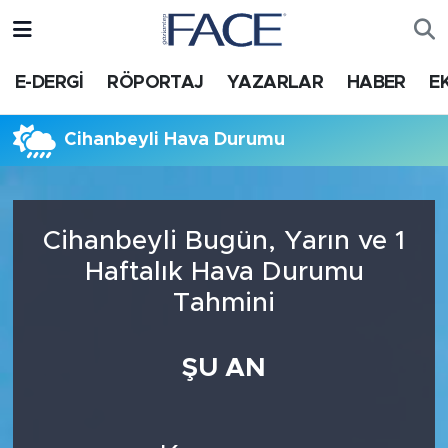
HABER
Nöbetçi Eczaneler
E-DERGİ
RÖPORTAJ
YAZARLAR
HABER
E
Hava Durumu
Cihanbeyli Hava Durumu
Trafik Durumu
Süper Lig Puan Durumu ve Fikstür
Cihanbeyli Bugün, Yarın ve 1
Haftalık Hava Durumu
Tüm Manşetler
Tahmini
Son Dakika Haberleri
ŞU AN
Haber Arşivi