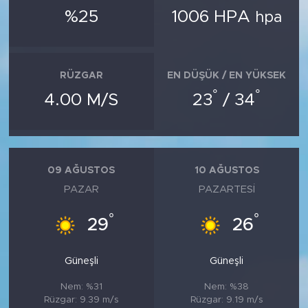
%25
1006 HPA
hpa
RÜZGAR
EN DÜŞÜK / EN YÜKSEK
°
°
4.00 M/S
23
/ 34
09 AĞUSTOS
10 AĞUSTOS
PAZAR
PAZARTESI
°
°
29
26
Güneşli
Güneşli
Nem: %31
Nem: %38
Rüzgar: 9.39 m/s
Rüzgar: 9.19 m/s