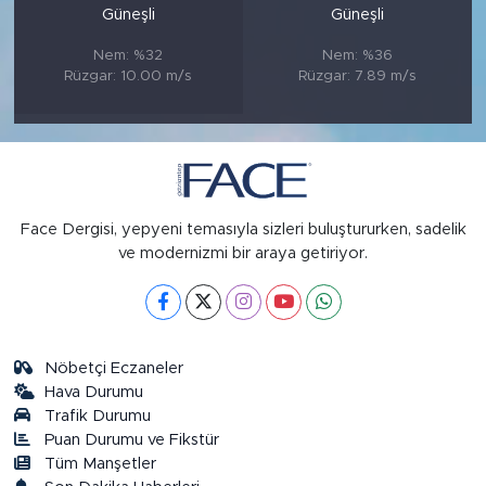
Güneşli
Güneşli
Nem: %32
Nem: %36
Rüzgar: 10.00 m/s
Rüzgar: 7.89 m/s
Face Dergisi, yepyeni temasıyla sizleri buluştururken, sadelik
ve modernizmi bir araya getiriyor.
Nöbetçi Eczaneler
Hava Durumu
Trafik Durumu
Puan Durumu ve Fikstür
Tüm Manşetler