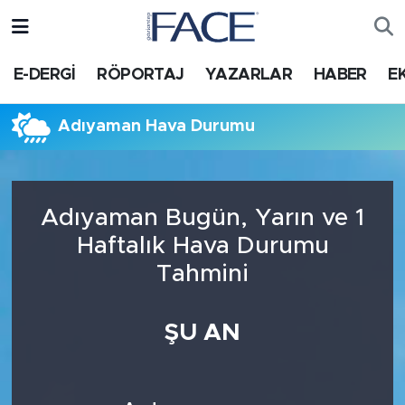
HABER
Nöbetçi Eczaneler
E-DERGİ
RÖPORTAJ
YAZARLAR
HABER
E
Hava Durumu
Adıyaman Hava Durumu
Trafik Durumu
Süper Lig Puan Durumu ve Fikstür
Adıyaman Bugün, Yarın ve 1
Haftalık Hava Durumu
Tüm Manşetler
Tahmini
Son Dakika Haberleri
ŞU AN
Haber Arşivi