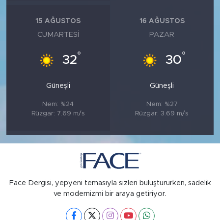
15 AĞUSTOS
16 AĞUSTOS
CUMARTESI
PAZAR
°
°
32
30
Güneşli
Güneşli
Nem: %24
Nem: %27
Rüzgar: 7.69 m/s
Rüzgar: 3.69 m/s
Face Dergisi, yepyeni temasıyla sizleri buluştururken, sadelik
ve modernizmi bir araya getiriyor.