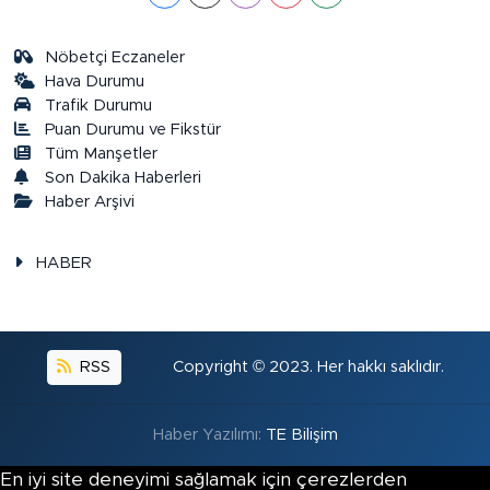
Nöbetçi Eczaneler
Hava Durumu
Trafik Durumu
Puan Durumu ve Fikstür
Tüm Manşetler
Son Dakika Haberleri
Haber Arşivi
HABER
RSS
Copyright © 2023. Her hakkı saklıdır.
Haber Yazılımı:
TE Bilişim
En iyi site deneyimi sağlamak için çerezlerden