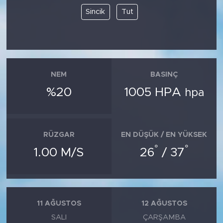
Sincik
Tut
NEM
BASINÇ
%20
1005 HPA
hpa
RÜZGAR
EN DÜŞÜK / EN YÜKSEK
°
°
1.00 M/S
26
/ 37
11 AĞUSTOS
12 AĞUSTOS
SALI
ÇARŞAMBA