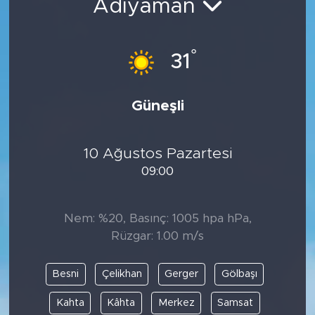
Adıyaman
°
31
Güneşli
10 Ağustos Pazartesi
09:00
Nem: %20, Basınç: 1005 hpa hPa,
Rüzgar: 1.00 m/s
Besni
Çelikhan
Gerger
Gölbaşı
Kahta
Kâhta
Merkez
Samsat