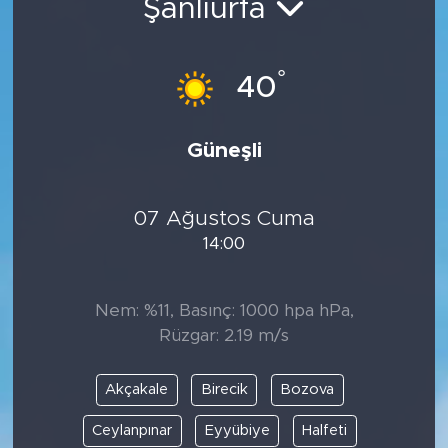
Şanlıurfa
°
40
Güneşli
07 Ağustos Cuma
14:00
Nem: %11, Basınç: 1000 hpa hPa,
Rüzgar: 2.19 m/s
Akçakale
Birecik
Bozova
Ceylanpınar
Eyyübiye
Halfeti