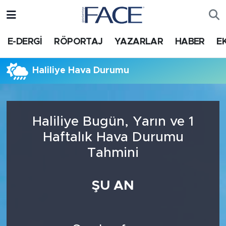
HABER
Nöbetçi Eczaneler
E-DERGİ
RÖPORTAJ
YAZARLAR
HABER
E
Hava Durumu
Haliliye Hava Durumu
Trafik Durumu
Süper Lig Puan Durumu ve Fikstür
Haliliye Bugün, Yarın ve 1
Haftalık Hava Durumu
Tüm Manşetler
Tahmini
Son Dakika Haberleri
ŞU AN
Haber Arşivi