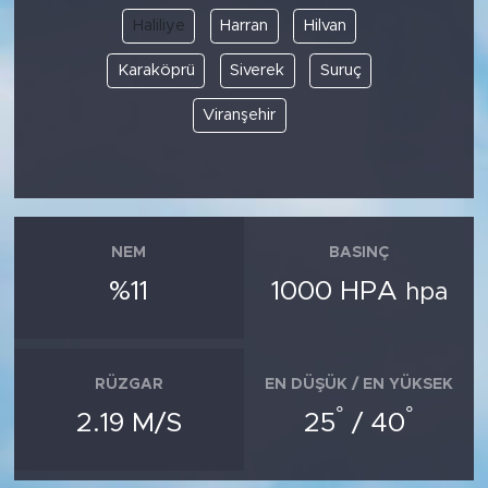
Haliliye
Harran
Hilvan
Karaköprü
Siverek
Suruç
Viranşehir
NEM
BASINÇ
%11
1000 HPA
hpa
RÜZGAR
EN DÜŞÜK / EN YÜKSEK
°
°
2.19 M/S
25
/ 40