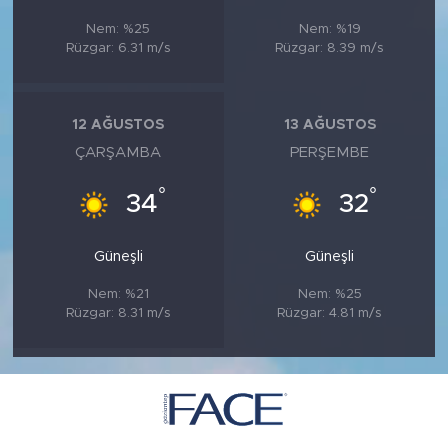
Nem: %25
Nem: %19
Rüzgar: 6.31 m/s
Rüzgar: 8.39 m/s
12 AĞUSTOS
13 AĞUSTOS
ÇARŞAMBA
PERŞEMBE
°
°
34
32
Güneşli
Güneşli
Nem: %21
Nem: %25
Rüzgar: 8.31 m/s
Rüzgar: 4.81 m/s