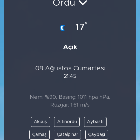
Ordu
°
17
Açık
08 Ağustos Cumartesi
21:45
Nem: %90, Basınç: 1011 hpa hPa,
Rüzgar: 1.61 m/s
Akkuş
Altınordu
Aybastı
Çamaş
Çatalpınar
Çaybaşı