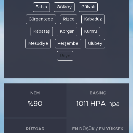
Fatsa
Gölköy
Gülyalı
Gürgentepe
İkizce
Kabadüz
Kabataş
Korgan
Kumru
Mesudiye
Perşembe
Ulubey
Ünye
NEM
BASINÇ
%90
1011 HPA
hpa
RÜZGAR
EN DÜŞÜK / EN YÜKSEK