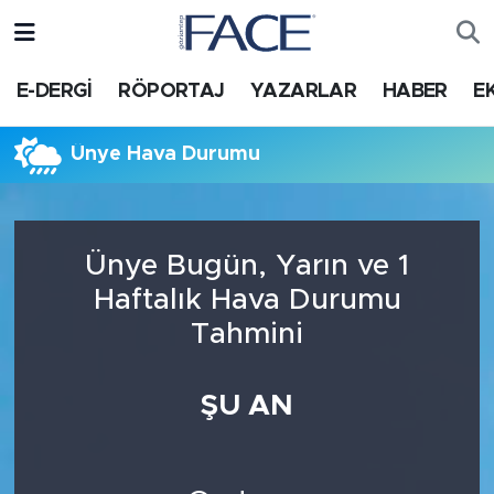
HABER
Nöbetçi Eczaneler
E-DERGİ
RÖPORTAJ
YAZARLAR
HABER
E
Hava Durumu
Ünye Hava Durumu
Trafik Durumu
Süper Lig Puan Durumu ve Fikstür
Ünye Bugün, Yarın ve 1
Haftalık Hava Durumu
Tüm Manşetler
Tahmini
Son Dakika Haberleri
ŞU AN
Haber Arşivi