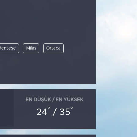
enteşe
Milas
Ortaca
EN DÜŞÜK / EN YÜKSEK
°
°
24
/ 35