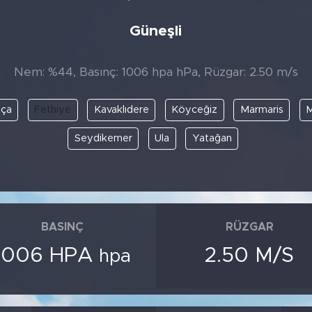
Güneşli
Nem: %44, Basınç: 1006 hpa hPa, Rüzgar: 2.50 m/s
ça
Fethiye
Kavaklıdere
Köyceğiz
Marmaris
M
Seydikemer
Ula
Yatağan
BASINÇ
RÜZGAR
1006 HPA
2.50 M/S
hpa