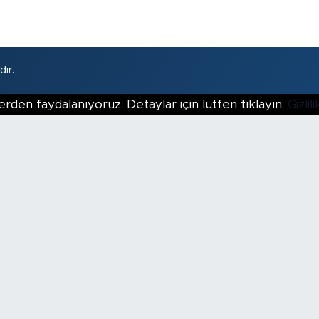
ır.
erden faydalanıyoruz. Detaylar için lütfen tıklayın.
Gizli