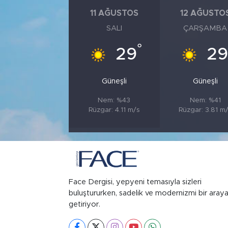
11 AĞUSTOS
12 AĞUSTO
SALI
ÇARŞAMBA
°
29
2
Güneşli
Güneşli
Nem: %43
Nem: %41
Rüzgar: 4.11 m/s
Rüzgar: 3.81 m
Face Dergisi, yepyeni temasıyla sizleri
buluştururken, sadelik ve modernizmi bir aray
getiriyor.