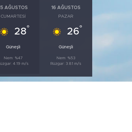
15 AĞUSTOS
16 AĞUSTOS
CUMARTESI
PAZAR
°
°
28
26
Güneşli
Güneşli
Nem: %47
Nem: %53
üzgar: 4.19 m/s
Rüzgar: 3.81 m/s