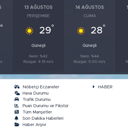
S
13 AĞUSTOS
14 AĞUSTOS
PERŞEMBE
CUMA
°
°
°
9
29
28
Güneşli
Güneşli
Nem: %42
Nem: %44
/s
Rüzgar: 4.19 m/s
Rüzgar: 5.00 m/s
R
Nöbetçi Eczaneler
HABER
Hava Durumu
Trafik Durumu
Puan Durumu ve Fikstür
a
Tüm Manşetler
Son Dakika Haberleri
Haber Arşivi