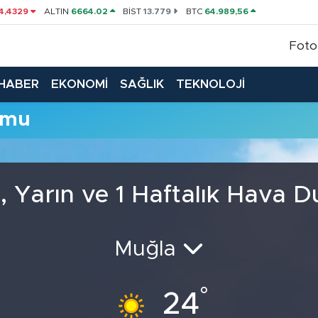
4,4329
ALTIN
6664.02
BİST
13.779
BTC
64.989,56
Foto
HABER
EKONOMİ
SAĞLIK
TEKNOLOJİ
umu
, Yarın ve 1 Haftalık Hava 
Muğla
°
24