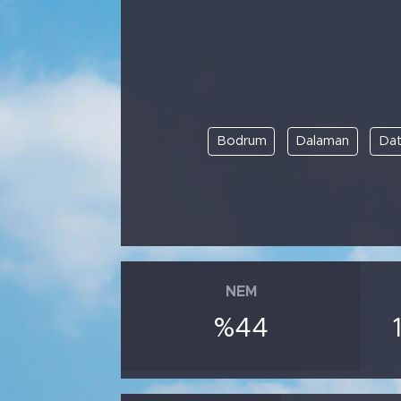
Bodrum
Dalaman
Dat
NEM
%44