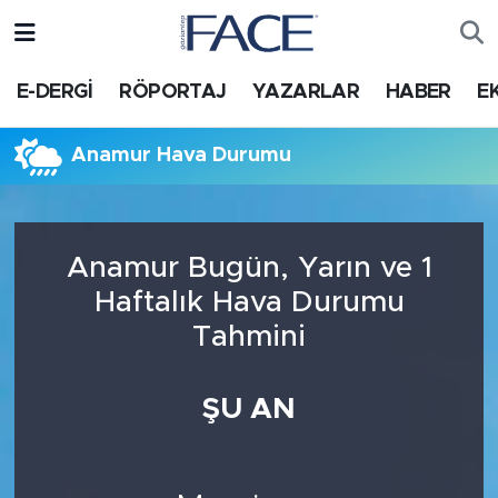
HABER
Nöbetçi Eczaneler
E-DERGİ
RÖPORTAJ
YAZARLAR
HABER
E
Hava Durumu
Anamur Hava Durumu
Trafik Durumu
Süper Lig Puan Durumu ve Fikstür
Anamur Bugün, Yarın ve 1
Haftalık Hava Durumu
Tüm Manşetler
Tahmini
Son Dakika Haberleri
ŞU AN
Haber Arşivi