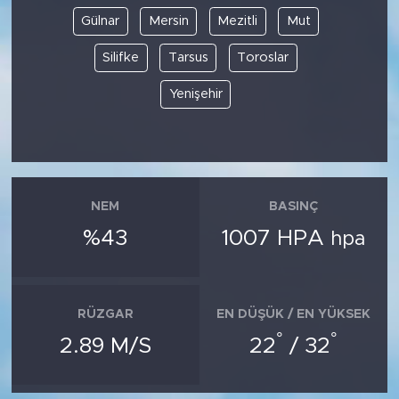
Gülnar
Mersin
Mezitli
Mut
Silifke
Tarsus
Toroslar
Yenişehir
NEM
BASINÇ
%43
1007 HPA
hpa
RÜZGAR
EN DÜŞÜK / EN YÜKSEK
°
°
2.89 M/S
22
/ 32