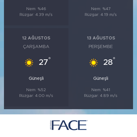
Nem: %46
Nem: %47
Rüzgar: 4.39 m/s
Rüzgar: 4.19 m/s
12 AĞUSTOS
13 AĞUSTOS
ÇARŞAMBA
PERŞEMBE
°
°
27
28
Güneşli
Güneşli
Nem: %52
Nem: %41
Rüzgar: 4.00 m/s
Rüzgar: 4.89 m/s