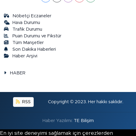
Nöbetçi Eczaneler
Hava Durumu
Trafik Durumu
Puan Durumu ve Fikstür
Tüm Manşetler
Son Dakika Haberleri
Haber Arşivi
HABER
RSS
Copyright © 2023. Her hakkı saklıdır.
Haber Yazılımı:
TE Bilişim
En iyi site deneyimi sağlamak için çerezlerden