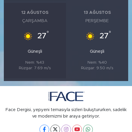
12 AĞUSTOS
13 AĞUSTOS
ÇARŞAMBA
PERŞEMBE
°
°
27
27
Güneşli
Güneşli
Nem: %43
Nem: %40
Rüzgar: 7.69 m/s
Rüzgar: 9.50 m/s
Face Dergisi, yepyeni temasıyla sizleri buluştururken, sadelik
ve modernizmi bir araya getiriyor.