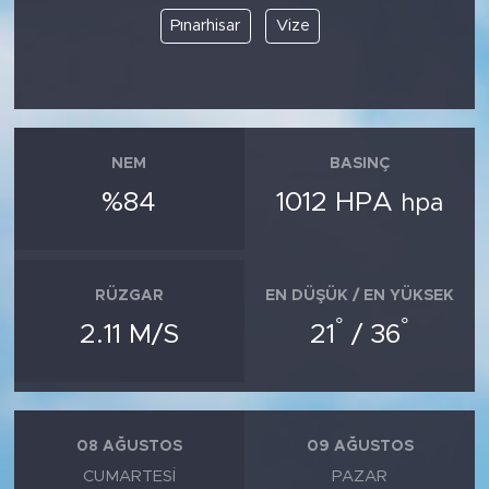
Pınarhisar
Vize
NEM
BASINÇ
%84
1012 HPA
hpa
RÜZGAR
EN DÜŞÜK / EN YÜKSEK
°
°
2.11 M/S
21
/ 36
08 AĞUSTOS
09 AĞUSTOS
CUMARTESI
PAZAR