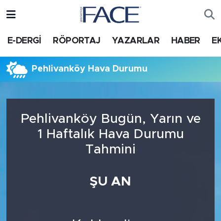
HABER
Nöbetçi Eczaneler
E-DERGİ
RÖPORTAJ
YAZARLAR
HABER
E
Hava Durumu
Pehlivanköy Hava Durumu
Trafik Durumu
Süper Lig Puan Durumu ve Fikstür
Pehlivanköy Bugün, Yarın ve
1 Haftalık Hava Durumu
Tüm Manşetler
Tahmini
Son Dakika Haberleri
ŞU AN
Haber Arşivi