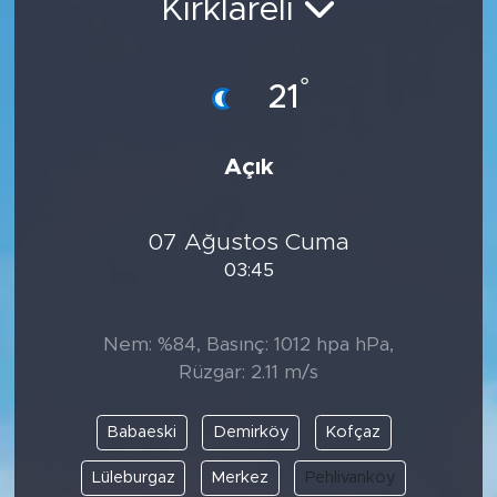
Kırklareli
°
21
Açık
07 Ağustos Cuma
03:45
Nem: %84, Basınç: 1012 hpa hPa,
Rüzgar: 2.11 m/s
Babaeski
Demirköy
Kofçaz
Lüleburgaz
Merkez
Pehlivanköy