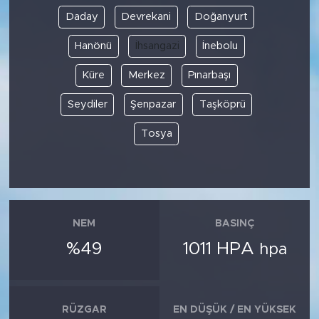
Daday
Devrekani
Doğanyurt
Hanönü
İhsangazi
İnebolu
Küre
Merkez
Pınarbaşı
Seydiler
Şenpazar
Taşköprü
Tosya
NEM
BASINÇ
%49
1011 HPA
hpa
RÜZGAR
EN DÜŞÜK / EN YÜKSEK