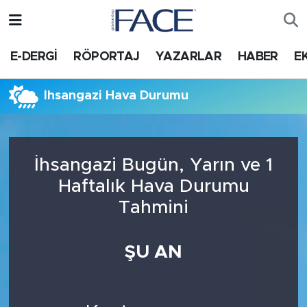
HABER
Nöbetçi Eczaneler
E-DERGİ
RÖPORTAJ
YAZARLAR
HABER
E
Hava Durumu
İhsangazi Hava Durumu
Trafik Durumu
Süper Lig Puan Durumu ve Fikstür
İhsangazi Bugün, Yarın ve 1
Haftalık Hava Durumu
Tüm Manşetler
Tahmini
Son Dakika Haberleri
ŞU AN
Haber Arşivi