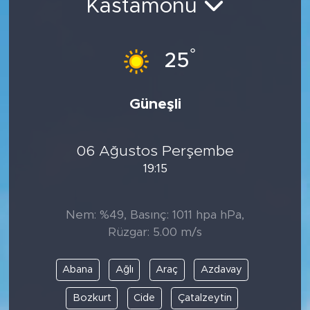
Kastamonu
°
25
Güneşli
06 Ağustos Perşembe
19:15
Nem: %49, Basınç: 1011 hpa hPa,
Rüzgar: 5.00 m/s
Abana
Ağlı
Araç
Azdavay
Bozkurt
Cide
Çatalzeytin