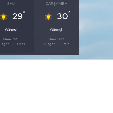
SALI
ÇARŞAMBA
°
°
29
30
Güneşli
Güneşli
Nem: %45
Nem: %44
üzgar: 3.89 m/s
Rüzgar: 3.31 m/s