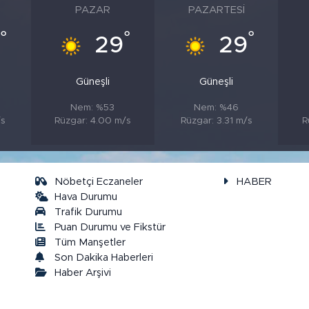
PAZAR
PAZARTESI
°
°
°
9
29
29
Güneşli
Güneşli
Nem: %53
Nem: %46
/s
Rüzgar: 4.00 m/s
Rüzgar: 3.31 m/s
R
Nöbetçi Eczaneler
HABER
Hava Durumu
Trafik Durumu
Puan Durumu ve Fikstür
a
Tüm Manşetler
Son Dakika Haberleri
Haber Arşivi