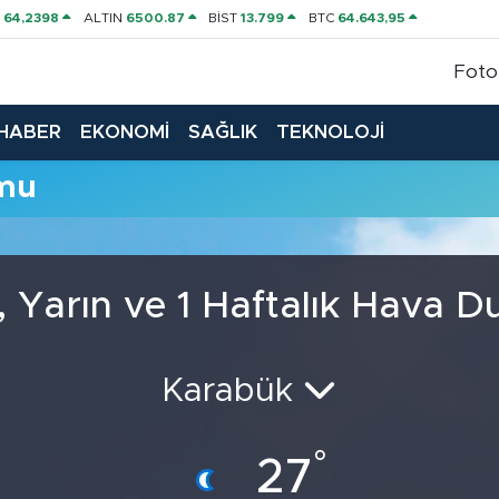
P
64,2398
ALTIN
6500.87
BİST
13.799
BTC
64.643,95
Foto
HABER
EKONOMİ
SAĞLIK
TEKNOLOJİ
umu
 Yarın ve 1 Haftalık Hava 
Karabük
°
27