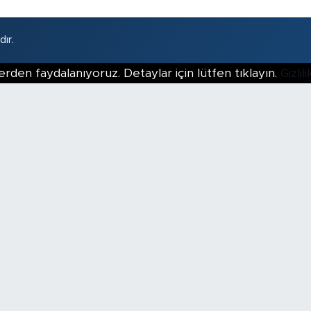
ır.
erden faydalanıyoruz. Detaylar için lütfen tıklayın.
Gizli