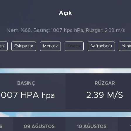
Açık
Nem: %68, Basınç: 1007 hpa hPa, Rüzgar: 2.39 m/s
ani
Eskipazar
Merkez
Ovacık
Safranbolu
Yeni
BASINÇ
RÜZGAR
1007 HPA
2.39 M/S
hpa
S
09 AĞUSTOS
10 AĞUSTOS