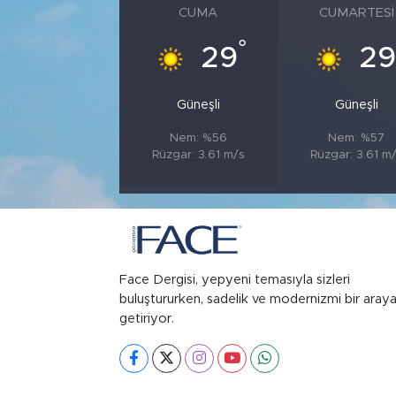
CUMA
CUMARTESI
°
29
2
Güneşli
Güneşli
Nem: %56
Nem: %57
Rüzgar: 3.61 m/s
Rüzgar: 3.61 m
Face Dergisi, yepyeni temasıyla sizleri
buluştururken, sadelik ve modernizmi bir aray
getiriyor.