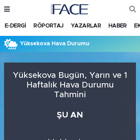
HABER
Nöbetçi Eczaneler
E-DERGİ
RÖPORTAJ
YAZARLAR
HABER
E
Hava Durumu
Yüksekova Hava Durumu
Trafik Durumu
Süper Lig Puan Durumu ve Fikstür
Yüksekova Bugün, Yarın ve 1
Haftalık Hava Durumu
Tüm Manşetler
Tahmini
Son Dakika Haberleri
ŞU AN
Haber Arşivi