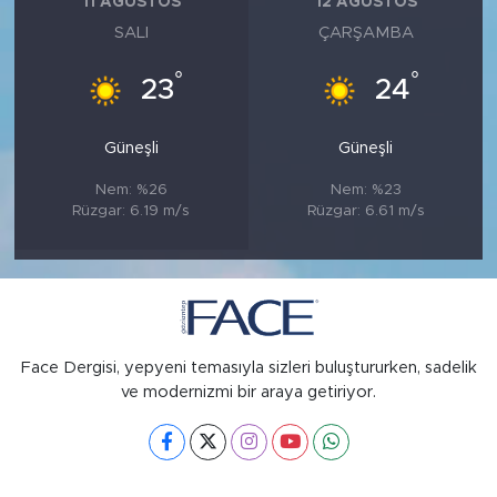
11 AĞUSTOS
12 AĞUSTOS
SALI
ÇARŞAMBA
°
°
23
24
Güneşli
Güneşli
Nem: %26
Nem: %23
Rüzgar: 6.19 m/s
Rüzgar: 6.61 m/s
Face Dergisi, yepyeni temasıyla sizleri buluştururken, sadelik
ve modernizmi bir araya getiriyor.