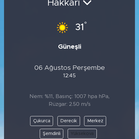
Hakkari
°
31
Güneşli
06 Ağustos Perşembe
12:45
Nem: %11, Basınç: 1007 hpa hPa,
Rüzgar: 2.50 m/s
Çukurca
Derecik
Merkez
Şemdinli
Yüksekova