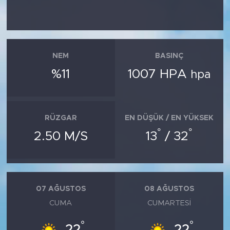
NEM
BASINÇ
%11
1007 HPA
hpa
RÜZGAR
EN DÜŞÜK / EN YÜKSEK
°
°
2.50 M/S
13
/ 32
07 AĞUSTOS
08 AĞUSTOS
CUMA
CUMARTESI
°
°
22
22