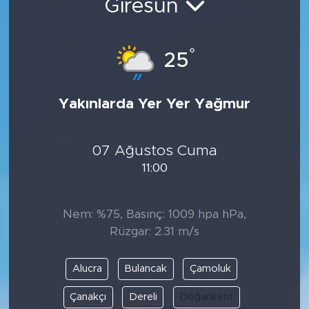
Giresun
°
25
Yakınlarda Yer Yer Yağmur
07 Ağustos Cuma
11:00
Nem: %75, Basınç: 1009 hpa hPa,
Rüzgar: 2.31 m/s
Alucra
Bulancak
Çamoluk
Çanakçı
Dereli
Doğankent