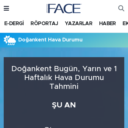
HABER
Nöbetçi Eczaneler
E-DERGİ
RÖPORTAJ
YAZARLAR
HABER
E
Hava Durumu
Doğankent Hava Durumu
Trafik Durumu
Süper Lig Puan Durumu ve Fikstür
Doğankent Bugün, Yarın ve 1
Haftalık Hava Durumu
Tüm Manşetler
Tahmini
Son Dakika Haberleri
ŞU AN
Haber Arşivi