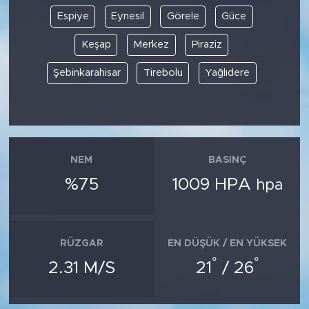
Espiye
Eynesil
Görele
Güce
Keşap
Merkez
Piraziz
Şebinkarahisar
Tirebolu
Yağlıdere
NEM
BASINÇ
%75
1009 HPA
hpa
RÜZGAR
EN DÜŞÜK / EN YÜKSEK
°
°
2.31 M/S
21
/ 26