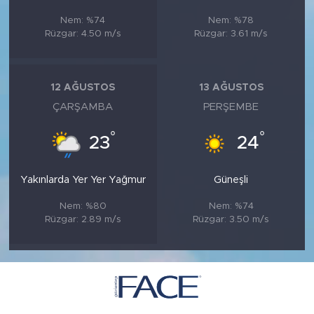
Nem: %74
Nem: %78
Rüzgar: 4.50 m/s
Rüzgar: 3.61 m/s
12 AĞUSTOS
13 AĞUSTOS
ÇARŞAMBA
PERŞEMBE
°
°
23
24
Yakınlarda Yer Yer Yağmur
Güneşli
Nem: %80
Nem: %74
Rüzgar: 2.89 m/s
Rüzgar: 3.50 m/s