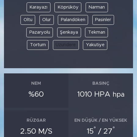
Karayazı
Köprüköy
Narman
Oltu
Olur
Palandöken
Pasinler
Pazaryolu
Şenkaya
Tekman
Tortum
Uzundere
Yakutiye
NEM
BASINÇ
%60
1010 HPA
hpa
RÜZGAR
EN DÜŞÜK / EN YÜKSEK
°
°
2.50 M/S
15
/ 27