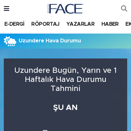
HABER
Nöbetçi Eczaneler
E-DERGİ
RÖPORTAJ
YAZARLAR
HABER
E
Hava Durumu
Uzundere Hava Durumu
Trafik Durumu
Süper Lig Puan Durumu ve Fikstür
Uzundere Bugün, Yarın ve 1
Haftalık Hava Durumu
Tüm Manşetler
Tahmini
Son Dakika Haberleri
ŞU AN
Haber Arşivi