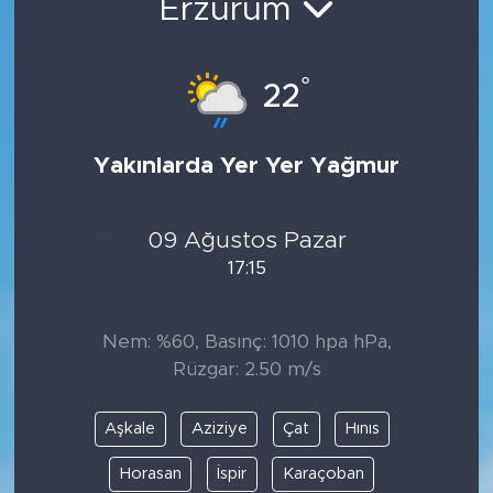
Erzurum
°
22
Yakınlarda Yer Yer Yağmur
09 Ağustos Pazar
17:15
Nem: %60, Basınç: 1010 hpa hPa,
Rüzgar: 2.50 m/s
Aşkale
Aziziye
Çat
Hınıs
Horasan
İspir
Karaçoban