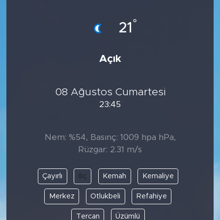
°
21
Açık
08 Ağustos Cumartesi
23:45
Nem: %54, Basınç: 1009 hpa hPa,
Rüzgar: 2.31 m/s
Çayırlı
İliç
Kemah
Kemaliye
Merkez
Otlukbeli
Refahiye
Tercan
Üzümlü