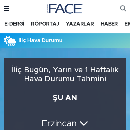
HABER
Nöbetçi Eczaneler
E-DERGİ
RÖPORTAJ
YAZARLAR
HABER
E
Hava Durumu
İliç Hava Durumu
Trafik Durumu
Süper Lig Puan Durumu ve Fikstür
İliç Bugün, Yarın ve 1 Haftalık
Hava Durumu Tahmini
Tüm Manşetler
Son Dakika Haberleri
ŞU AN
Haber Arşivi
Erzincan