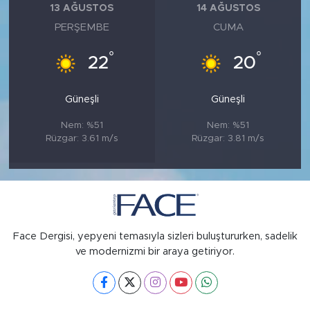
13 AĞUSTOS
14 AĞUSTOS
PERŞEMBE
CUMA
°
°
22
20
Güneşli
Güneşli
Nem: %51
Nem: %51
Rüzgar: 3.61 m/s
Rüzgar: 3.81 m/s
Face Dergisi, yepyeni temasıyla sizleri buluştururken, sadelik
ve modernizmi bir araya getiriyor.