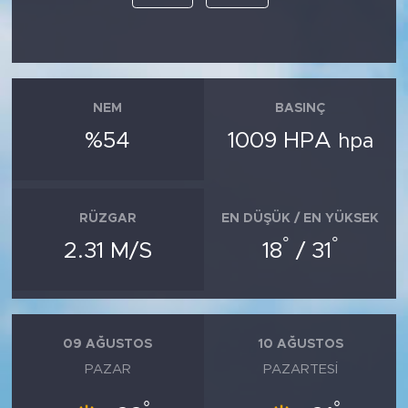
NEM
BASINÇ
%54
1009 HPA
hpa
RÜZGAR
EN DÜŞÜK / EN YÜKSEK
°
°
2.31 M/S
18
/ 31
09 AĞUSTOS
10 AĞUSTOS
PAZAR
PAZARTESI