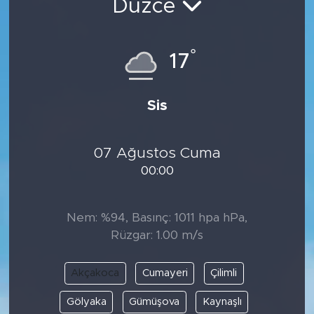
Düzce
°
17
Sis
07 Ağustos Cuma
00:00
Nem: %94, Basınç: 1011 hpa hPa,
Rüzgar: 1.00 m/s
Akçakoca
Cumayeri
Çilimli
Gölyaka
Gümüşova
Kaynaşlı