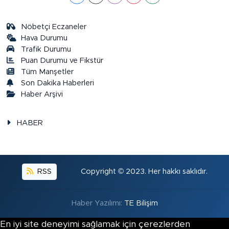
Nöbetçi Eczaneler
Hava Durumu
Trafik Durumu
Puan Durumu ve Fikstür
Tüm Manşetler
Son Dakika Haberleri
Haber Arşivi
HABER
RSS
Copyright © 2023. Her hakkı saklıdır.
Haber Yazılımı:
TE Bilişim
En iyi site deneyimi sağlamak için çerezlerden