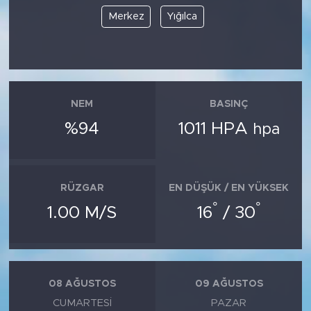
Merkez
Yığılca
NEM
BASINÇ
%94
1011 HPA
hpa
RÜZGAR
EN DÜŞÜK / EN YÜKSEK
°
°
1.00 M/S
16
/ 30
08 AĞUSTOS
09 AĞUSTOS
CUMARTESI
PAZAR