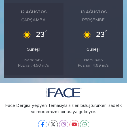
12 AĞUSTOS
13 AĞUSTOS
ÇARŞAMBA
PERŞEMBE
°
°
23
23
Güneşli
Güneşli
Nem: %67
Nem: %66
Rüzgar: 4.50 m/s
Rüzgar: 4.69 m/s
Face Dergisi, yepyeni temasıyla sizleri buluştururken, sadelik
ve modernizmi bir araya getiriyor.