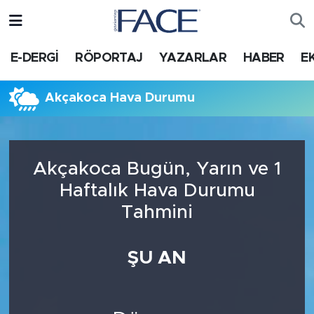
HABER
Nöbetçi Eczaneler
E-DERGİ
RÖPORTAJ
YAZARLAR
HABER
E
Hava Durumu
Akçakoca Hava Durumu
Trafik Durumu
Süper Lig Puan Durumu ve Fikstür
Akçakoca Bugün, Yarın ve 1
Haftalık Hava Durumu
Tüm Manşetler
Tahmini
Son Dakika Haberleri
ŞU AN
Haber Arşivi