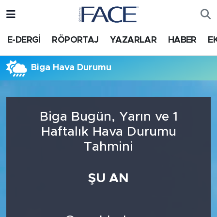
HABER
Nöbetçi Eczaneler
E-DERGİ
RÖPORTAJ
YAZARLAR
HABER
E
Hava Durumu
Biga Hava Durumu
Trafik Durumu
Süper Lig Puan Durumu ve Fikstür
Biga Bugün, Yarın ve 1
Haftalık Hava Durumu
Tüm Manşetler
Tahmini
Son Dakika Haberleri
ŞU AN
Haber Arşivi