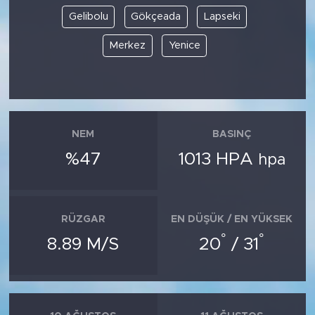
Gelibolu
Gökçeada
Lapseki
Merkez
Yenice
NEM
BASINÇ
%47
1013 HPA
hpa
RÜZGAR
EN DÜŞÜK / EN YÜKSEK
°
°
8.89 M/S
20
/ 31