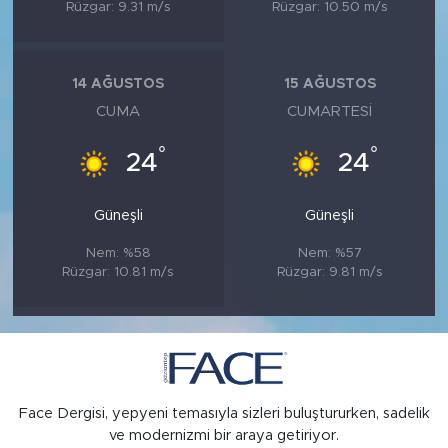
Rüzgar: 9.31 m/s
Rüzgar: 10.50 m/s
14 AĞUSTOS
15 AĞUSTOS
CUMA
CUMARTESI
°
°
24
24
Güneşli
Güneşli
Nem: %58
Nem: %57
Rüzgar: 10.81 m/s
Rüzgar: 9.81 m/s
Face Dergisi, yepyeni temasıyla sizleri buluştururken, sadelik
ve modernizmi bir araya getiriyor.