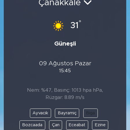
Çanakkale
°
31
Güneşli
09 Ağustos Pazar
15:45
Nem: %47, Basınç: 1013 hpa hPa,
Rüzgar: 8.89 m/s
Ayvacık
Bayramiç
Biga
Bozcaada
Çan
Eceabat
Ezine