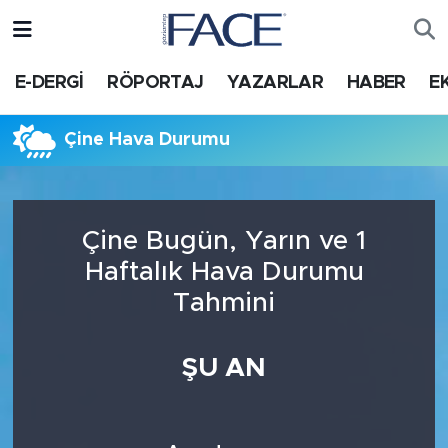
HABER
Nöbetçi Eczaneler
E-DERGİ
RÖPORTAJ
YAZARLAR
HABER
E
Hava Durumu
Çine Hava Durumu
Trafik Durumu
Süper Lig Puan Durumu ve Fikstür
Çine Bugün, Yarın ve 1
Haftalık Hava Durumu
Tüm Manşetler
Tahmini
Son Dakika Haberleri
ŞU AN
Haber Arşivi