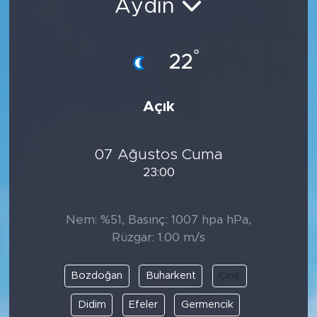
Aydın
°
22
Açık
07 Ağustos Cuma
23:00
Nem: %51, Basınç: 1007 hpa hPa,
Rüzgar: 1.00 m/s
Bozdoğan
Buharkent
Çine
Didim
Efeler
Germencik