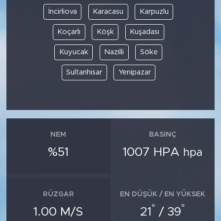
İncirliova
Karacasu
Karpuzlu
Koçarlı
Köşk
Kuşadası
Kuyucak
Nazilli
Söke
Sultanhisar
Yenipazar
NEM
BASINÇ
%51
1007 HPA
hpa
RÜZGAR
EN DÜŞÜK / EN YÜKSEK
°
°
1.00 M/S
21
/ 39