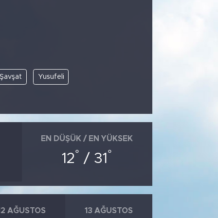
Şavşat
Yusufeli
EN DÜŞÜK / EN YÜKSEK
°
°
12
/ 31
12 AĞUSTOS
13 AĞUSTOS