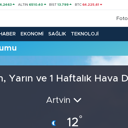
4,2463
ALTIN
6510.40
BİST
13.799
BTC
64.225,61
Foto
HABER
EKONOMİ
SAĞLIK
TEKNOLOJİ
rumu
 Yarın ve 1 Haftalık Hava
Artvin
°
12