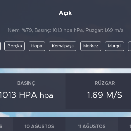
Açık
Nem: %79, Basınç: 1013 hpa hPa, Rüzgar: 1.69 m/s
Borçka
Hopa
Kemalpaşa
Merkez
Murgul
BASINÇ
RÜZGAR
1013 HPA
1.69 M/S
hpa
S
10 AĞUSTOS
11 AĞUSTOS