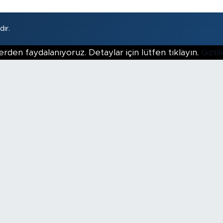
ır.
erden faydalanıyoruz. Detaylar için lütfen tıklayın.
Gizli