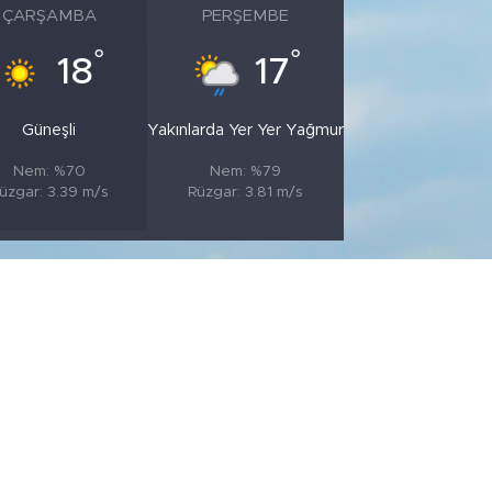
ÇARŞAMBA
PERŞEMBE
°
°
18
17
Güneşli
Yakınlarda Yer Yer Yağmur
Nem: %70
Nem: %79
üzgar: 3.39 m/s
Rüzgar: 3.81 m/s