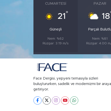
CUMARTESI
PAZAR
°
21
18
Güneşli
Parçalı Bulutl
Nem: %62
Nem: %81
Rüzgar: 3.19 m/s
Rüzgar: 4.00 m
Face Dergisi, yepyeni temasıyla sizleri
buluştururken, sadelik ve modernizmi bir aray
getiriyor.