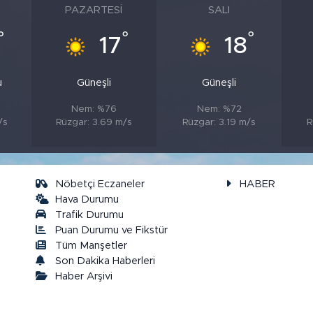
PAZARTESI
SALI
°
°
°
17
18
u
Güneşli
Güneşli
Nem: %76
Nem: %72
/s
Rüzgar: 3.69 m/s
Rüzgar: 3.19 m/s
R
Nöbetçi Eczaneler
HABER
Hava Durumu
Trafik Durumu
Puan Durumu ve Fikstür
a
Tüm Manşetler
Son Dakika Haberleri
Haber Arşivi