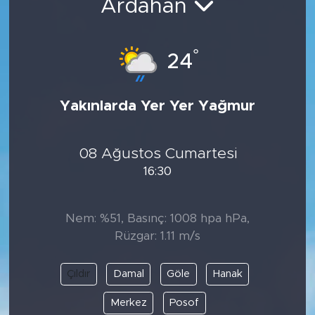
Ardahan
°
24
Yakınlarda Yer Yer Yağmur
08 Ağustos Cumartesi
16:30
Nem: %51, Basınç: 1008 hpa hPa,
Rüzgar: 1.11 m/s
Çıldır
Damal
Göle
Hanak
Merkez
Posof