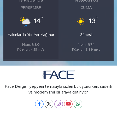
13 AĞUSTOS
14 AĞUSTOS
PERŞEMBE
CUMA
°
°
14
13
Yakınlarda Yer Yer Yağmur
Güneşli
Nem: %80
Nem: %74
Rüzgar: 4.19 m/s
Rüzgar: 3.39 m/s
Face Dergisi, yepyeni temasıyla sizleri buluştururken, sadelik
ve modernizmi bir araya getiriyor.