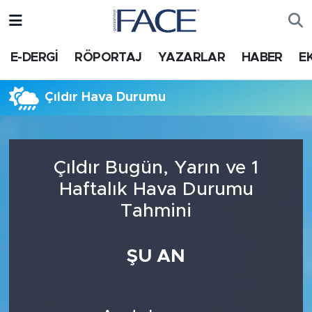
HABER
Nöbetçi Eczaneler
E-DERGİ
RÖPORTAJ
YAZARLAR
HABER
E
Hava Durumu
Çıldır Hava Durumu
Trafik Durumu
Süper Lig Puan Durumu ve Fikstür
Çıldır Bugün, Yarın ve 1
Haftalık Hava Durumu
Tüm Manşetler
Tahmini
Son Dakika Haberleri
ŞU AN
Haber Arşivi