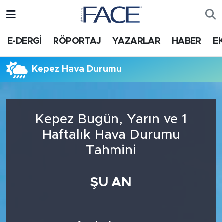
HABER
Nöbetçi Eczaneler
E-DERGİ
RÖPORTAJ
YAZARLAR
HABER
E
Hava Durumu
Kepez Hava Durumu
Trafik Durumu
Süper Lig Puan Durumu ve Fikstür
Kepez Bugün, Yarın ve 1
Haftalık Hava Durumu
Tüm Manşetler
Tahmini
Son Dakika Haberleri
ŞU AN
Haber Arşivi