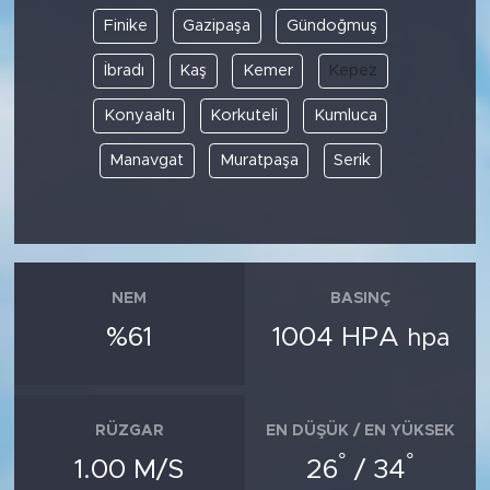
Finike
Gazipaşa
Gündoğmuş
İbradı
Kaş
Kemer
Kepez
Konyaaltı
Korkuteli
Kumluca
Manavgat
Muratpaşa
Serik
NEM
BASINÇ
%61
1004 HPA
hpa
RÜZGAR
EN DÜŞÜK / EN YÜKSEK
°
°
1.00 M/S
26
/ 34