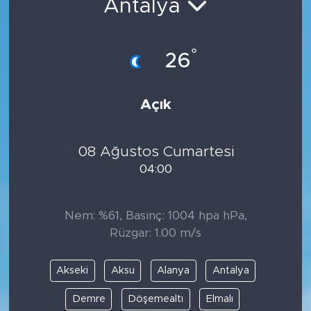
Antalya
°
26
Açık
08 Ağustos Cumartesi
04:00
Nem: %61, Basınç: 1004 hpa hPa,
Rüzgar: 1.00 m/s
Akseki
Aksu
Alanya
Antalya
Demre
Döşemealtı
Elmalı