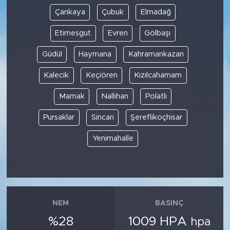
Çankaya
Çubuk
Elmadağ
Etimesgut
Evren
Gölbaşı
Güdül
Haymana
Kahramankazan
Kalecik
Keçiören
Kızılcahamam
Mamak
Nallıhan
Polatlı
Pursaklar
Sincan
Şereflikoçhisar
Yenimahalle
NEM
BASINÇ
%28
1009 HPA
hpa