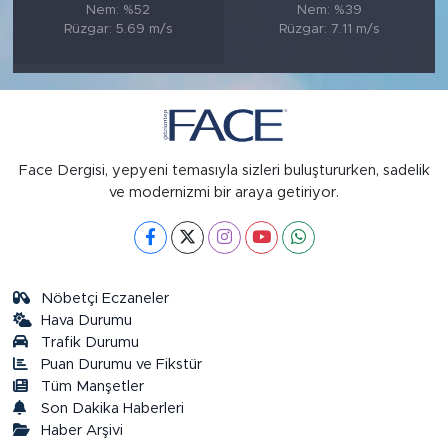
Nem: %52
Nem: %39
Rüzgar: 5.69 m/s
Rüzgar: 7.11 m/s
Face Dergisi, yepyeni temasıyla sizleri buluştururken, sadelik
ve modernizmi bir araya getiriyor.
Nöbetçi Eczaneler
Hava Durumu
Trafik Durumu
Puan Durumu ve Fikstür
Tüm Manşetler
Son Dakika Haberleri
Haber Arşivi