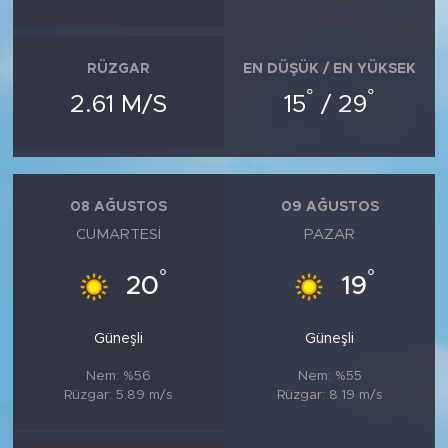
RÜZGAR
EN DÜŞÜK / EN YÜKSEK
°
°
2.61 M/S
15
/ 29
08 AĞUSTOS
09 AĞUSTOS
CUMARTESI
PAZAR
°
°
20
19
Güneşli
Güneşli
Nem: %56
Nem: %55
Rüzgar: 5.89 m/s
Rüzgar: 8.19 m/s