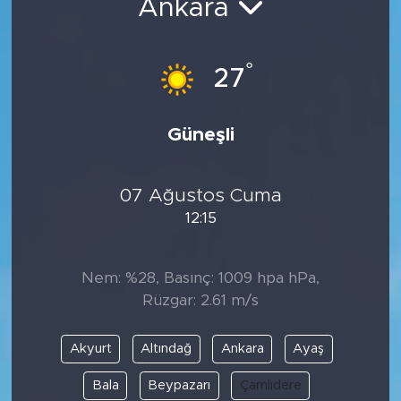
Ankara
°
27
Güneşli
07 Ağustos Cuma
12:15
Nem: %28, Basınç: 1009 hpa hPa,
Rüzgar: 2.61 m/s
Akyurt
Altındağ
Ankara
Ayaş
Bala
Beypazarı
Çamlıdere