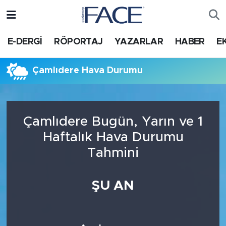
HABER
Nöbetçi Eczaneler
E-DERGİ
RÖPORTAJ
YAZARLAR
HABER
E
Hava Durumu
Çamlıdere Hava Durumu
Trafik Durumu
Süper Lig Puan Durumu ve Fikstür
Çamlıdere Bugün, Yarın ve 1
Haftalık Hava Durumu
Tüm Manşetler
Tahmini
Son Dakika Haberleri
ŞU AN
Haber Arşivi