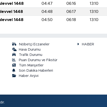
ulevvel 1448
04:47
06:16
13:10
ulevvel 1448
04:48
06:17
13:10
ulevvel 1448
04:50
06:18
13:10
Nöbetçi Eczaneler
HABER
Hava Durumu
Trafik Durumu
Puan Durumu ve Fikstür
a
Tüm Manşetler
Son Dakika Haberleri
Haber Arşivi
ır.