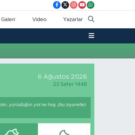
 Galeri
Video
Yazarlar
6 Ağustos 2026
23 Safer 1448
ptın, yürüdüğün yol ne hoş, (bu ziyaretle)