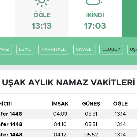
ÖĞLE
İKINDI
13:13
17:03
NAZ
ESME
KARAHALLI
SİVASLI
ULUBEY
UŞ
UŞAK AYLIK NAMAZ VAKITLERI
HİCRİ
İMSAK
GÜNEŞ
ÖĞLE
afer 1448
04:09
05:51
13:14
afer 1448
04:10
05:51
13:14
afer 1448
04:12
05:52
13:14