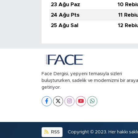
23 Ağu Paz
10 Rebi
24 Ağu Pts
11 Rebi
25 Ağu Sal
12 Rebi
Face Dergisi, yepyeni temasıyla sizleri
buluştururken, sadelik ve modernizmi bir aray
getiriyor.
RSS
Copyright © 2023. Her hakkı saklıd