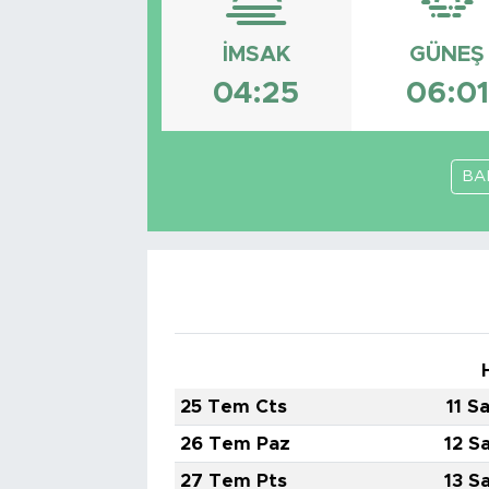
İMSAK
GÜNEŞ
04:25
06:01
BA
25 Tem Cts
11 S
26 Tem Paz
12 S
27 Tem Pts
13 S