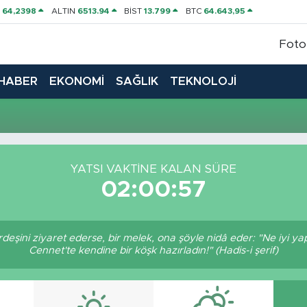
P
64,2398
ALTIN
6513.94
BİST
13.799
BTC
64.643,95
Foto
HABER
EKONOMİ
SAĞLIK
TEKNOLOJİ
YATSI VAKTINE KALAN SÜRE
02:00:56
ardeşini ziyaret ederse, bir melek, ona şöyle nidâ eder: "Ne iyi ya
Cennet'te kendine bir köşk hazırladın!" (Hadis-i şerif)