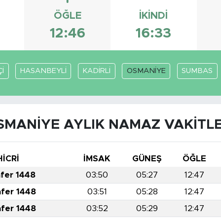
ÖĞLE
İKINDI
8
12:46
16:33
Çİ
HASANBEYLİ
KADİRLİ
OSMANİYE
SUMBAS
SMANİYE AYLIK NAMAZ VAKITLE
HİCRİ
İMSAK
GÜNEŞ
ÖĞLE
afer 1448
03:50
05:27
12:47
afer 1448
03:51
05:28
12:47
afer 1448
03:52
05:29
12:47