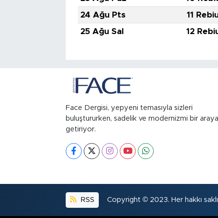
24 Ağu Pts
11 Rebi
25 Ağu Sal
12 Rebi
Face Dergisi, yepyeni temasıyla sizleri
buluştururken, sadelik ve modernizmi bir aray
getiriyor.
RSS
Copyright © 2023. Her hakkı saklıd