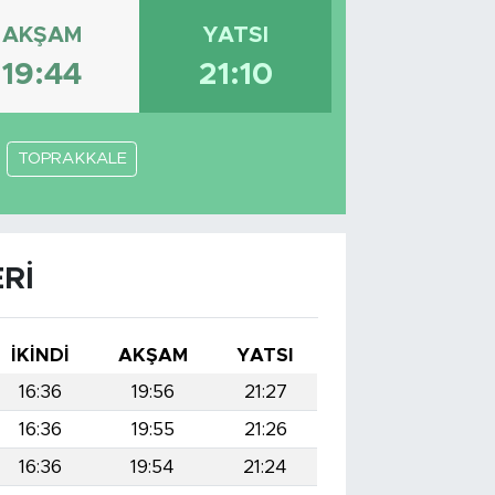
AKŞAM
YATSI
19:44
21:10
TOPRAKKALE
RI
İKINDI
AKŞAM
YATSI
16:36
19:56
21:27
16:36
19:55
21:26
16:36
19:54
21:24