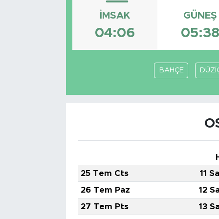
İMSAK
GÜNEŞ
04:06
05:3
BAHÇE
DÜZİ
O
25 Tem Cts
11 S
26 Tem Paz
12 S
27 Tem Pts
13 S