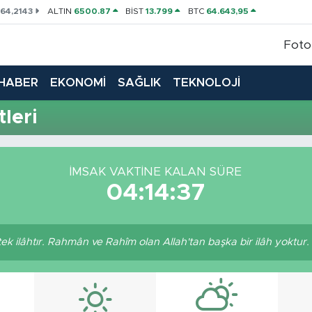
P
64,2143
ALTIN
6500.87
BİST
13.799
BTC
64.643,95
Foto
HABER
EKONOMİ
SAĞLIK
TEKNOLOJİ
leri
İMSAK VAKTINE KALAN SÜRE
04:14:36
r tek ilâhtır. Rahmân ve Rahîm olan Allah'tan başka bir ilâh yoktur