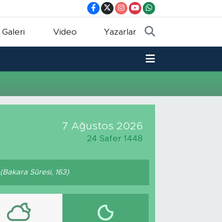
 Galeri
Video
Yazarlar
7 Ağustos 2026
24 Safer 1448
. (Bakara Sûresi, 163)