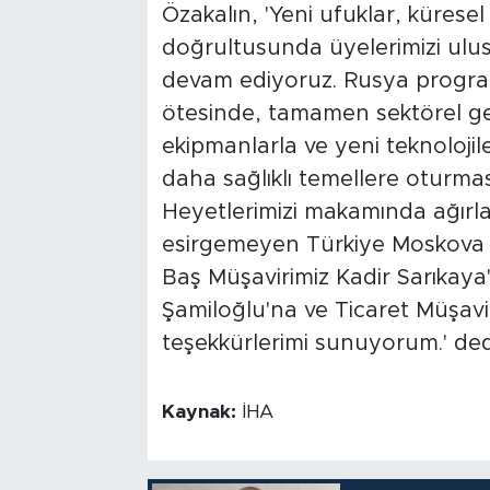
Özakalın, 'Yeni ufuklar, kürese
doğrultusunda üyelerimizi ulu
devam ediyoruz. Rusya programı
ötesinde, tamamen sektörel gel
ekipmanlarla ve yeni teknolojilerl
daha sağlıklı temellere oturması
Heyetlerimizi makamında ağırl
esirgemeyen Türkiye Moskova Bü
Baş Müşavirimiz Kadir Sarıkaya
Şamiloğlu'na ve Ticaret Müşavi
teşekkürlerimi sunuyorum.' ded
Kaynak:
İHA