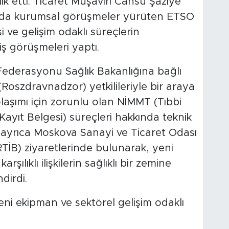
ık etti. Ticaret Müşaviri Cansu Şaziye
nda kurumsal görüşmeler yürüten ETSO
mesi ve gelişim odaklı süreçlerin
ş görüşmeleri yaptı.
ederasyonu Sağlık Bakanlığına bağlı
(Roszdravnadzor) yetkilileriyle bir araya
olaşımı için zorunlu olan NİMMT (Tıbbi
ayıt Belgesi) süreçleri hakkında teknik
ayrıca Moskova Sanayi ve Ticaret Odası
 (RTİB) ziyaretlerinde bulunarak, yeni
şılıklı ilişkilerin sağlıklı bir zemine
dirdi.
ni ekipman ve sektörel gelişim odaklı