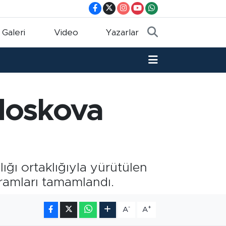
 Galeri
Video
Yazarlar
Moskova
ğı ortaklığıyla yürütülen
ramları tamamlandı.
-
+
A
A