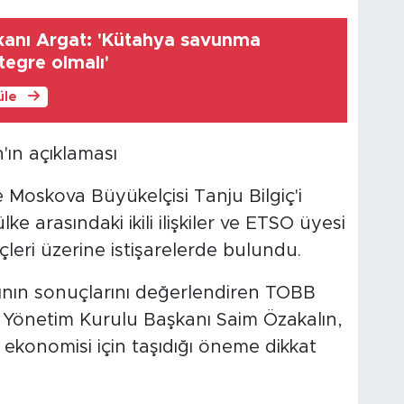
anı Argat: 'Kütahya savunma
tegre olmalı'
üle
n'ın açıklaması
e Moskova Büyükelçisi Tanju Bilgiç'i
ke arasındaki ikili ilişkiler ve ETSO üyesi
çleri üzerine istişarelerde bulundu.
rının sonuçlarını değerlendiren TOBB
Yönetim Kurulu Başkanı Saim Özakalın,
konomisi için taşıdığı öneme dikkat