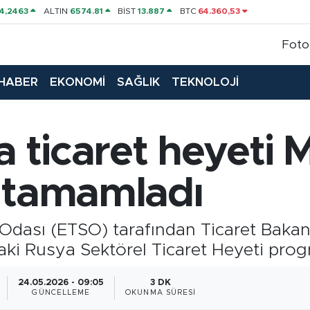
4,2463
ALTIN
6574.81
BİST
13.887
BTC
64.360,53
Foto
HABER
EKONOMİ
SAĞLIK
TEKNOLOJİ
 ticaret heyeti 
ı tamamladı
Odası (ETSO) tarafından Ticaret Bakanlı
ki Rusya Sektörel Ticaret Heyeti prog
24.05.2026 - 09:05
3 DK
GÜNCELLEME
OKUNMA SÜRESI