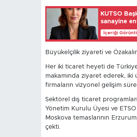
KUTSO Başk
sanayine en
İçeriği Görünt
Büyükelçilik ziyareti ve Özakalı
Her iki ticaret heyeti de Türkiy
makamında ziyaret ederek, iki ül
firmaların vizyonel gelişim süre
Sektörel dış ticaret programla
Yönetim Kurulu Üyesi ve ETSO 
Moskova temaslarının Erzurum e
çekti.