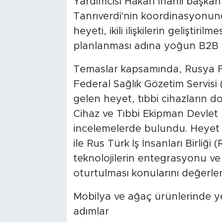
Yardımcısı Hakan İnanlı başkanl
Tanrıverdi'nin koordinasyonu
heyeti, ikili ilişkilerin geliştiril
planlanması adına yoğun B2B i
Temaslar kapsamında, Rusya F
Federal Sağlık Gözetim Servisi 
gelen heyet, tıbbi cihazların d
Cihaz ve Tıbbi Ekipman Devlet K
incelemelerde bulundu. Heyet 
ile Rus Türk İş İnsanları Birliği
teknolojilerin entegrasyonu ve kar
oturtulması konularını değerlen
Mobilya ve ağaç ürünlerinde ye
adımlar