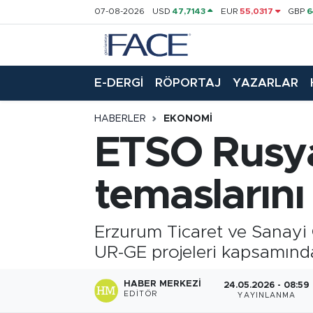
07-08-2026
USD
47,7143
EUR
55,0317
GBP
6
HABER
Nöbetçi Eczaneler
E-DERGİ
RÖPORTAJ
YAZARLAR
Hava Durumu
HABERLER
EKONOMI
Trafik Durumu
ETSO Rusya
Süper Lig Puan Durumu ve Fikstür
temasların
Tüm Manşetler
Erzurum Ticaret ve Sanayi 
Son Dakika Haberleri
UR-GE projeleri kapsamında
Haber Arşivi
HABER MERKEZI
24.05.2026 - 08:59
EDITÖR
YAYINLANMA