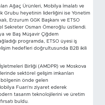
lan Ağaç Ürünleri, Mobilya İmalatı ve
k Grubu heyetinin liderliğini ise Yönetim
kalı, Erzurum GGK Başkanı ve ETSO
enel Sekreter Osman Ömeroğlu üstlendi.
aya ve Baş Müşavir Çiğdem
ğladığı programda, ETSO üyesi iş
lişim hedefleri doğrultusunda B2B ikili
şletmeleri Birliği (AMDPR) ve Moskova
lerinde sektörel gelişim imkanları
, bölgenin önde gelen
bilya Fuarı'nı ziyaret ederek
dern tasarım teknolojilerini ve üretim
ırsatı buldu.