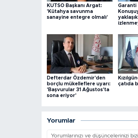
KUTSO Başkanı Argat:
Garanti
'Kütahya savunma
Konuşuy
sanayine entegre olmalı'
yaklaşı
izlenmey
Defterdar Özdemir'den
Kızılgün
borçlu mükelleflere uyarı:
çatıda b
'Başvurular 31 Ağustos'ta
sona eriyor'
Yorumlar