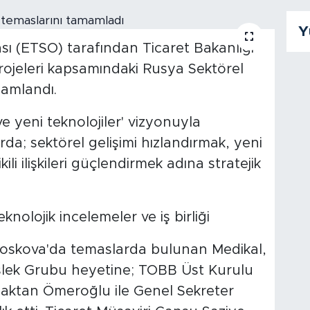
Y
ı (ETSO) tarafından Ticaret Bakanlığı
rojeleri kapsamındaki Rusya Sektörel
mamlandı.
ve yeni teknolojiler' vizyonuyla
a; sektörel gelişimi hızlandırmak, yeni
ili ilişkileri güçlendirmek adına stratejik
nolojik incelemeler ve iş birliği
 Moskova'da temaslarda bulunan Medikal,
slek Grubu heyetine; TOBB Üst Kurulu
Haktan Ömeroğlu ile Genel Sekreter