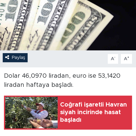
Paylaş
-
+
A
A
Dolar 46,0970 liradan, euro ise 53,1420
liradan haftaya başladı.
Coğrafi işaretli Havran
siyah incirinde hasat
başladı