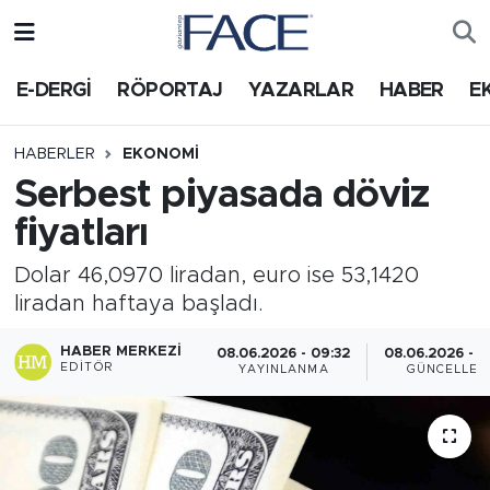
HABER
Nöbetçi Eczaneler
E-DERGİ
RÖPORTAJ
YAZARLAR
HABER
E
Hava Durumu
HABERLER
EKONOMI
Serbest piyasada döviz
Trafik Durumu
fiyatları
Süper Lig Puan Durumu ve Fikstür
Dolar 46,0970 liradan, euro ise 53,1420
liradan haftaya başladı.
Tüm Manşetler
HABER MERKEZI
08.06.2026 - 09:32
08.06.2026 - 
Son Dakika Haberleri
EDITÖR
YAYINLANMA
GÜNCELLEM
Haber Arşivi