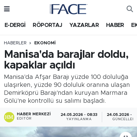
HABER
Nöbetçi Eczaneler
E-DERGİ
RÖPORTAJ
YAZARLAR
HABER
E
Hava Durumu
HABERLER
EKONOMI
Manisa'da barajlar doldu,
Trafik Durumu
kapaklar açıldı
Süper Lig Puan Durumu ve Fikstür
Manisa'da Afşar Barajı yüzde 100 doluluğa
ulaşırken, yüzde 90 doluluk oranına ulaşan
Tüm Manşetler
Demirköprü Barajı'ndan kuruyan Marmara
Gölü'ne kontrollü su salımı başladı.
Son Dakika Haberleri
HABER MERKEZI
24.05.2026 - 08:33
24.05.2026 - 0
Haber Arşivi
EDITÖR
YAYINLANMA
GÜNCELLEM