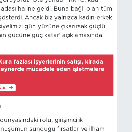
k görüyoruz. Öte yandan KKTC, kısa
 adası haline geldi. Buna bağlı olan tüm
gösterdi. Ancak biz yalnızca kadın-erkek
iyelimizi gün yüzüne çıkarırsak güçlü
e'nin gücüne güç katar' açıklamasında
ura fazlası işyerlerinin satışı, kirada
teynerde mücadele eden işletmelere
üle
ı
ş dünyasındaki rolü, girişimcilik
 dönüşümün sunduğu fırsatlar ve ilham