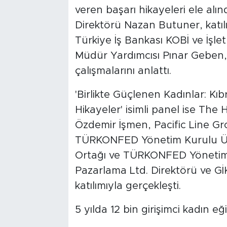
veren başarı hikayeleri ele alı
Direktörü Nazan Butuner, katılı
Türkiye İş Bankası KOBİ ve İşl
Müdür Yardımcısı Pınar Geben, 
çalışmalarını anlattı.
'Birlikte Güçlenen Kadınlar: Kı
Hikayeler' isimli panel ise Th
Özdemir İşmen, Pacific Line G
TÜRKONFED Yönetim Kurulu Üy
Ortağı ve TÜRKONFED Yönetim K
Pazarlama Ltd. Direktörü ve Gİ
katılımıyla gerçekleşti.
5 yılda 12 bin girişimci kadın eği