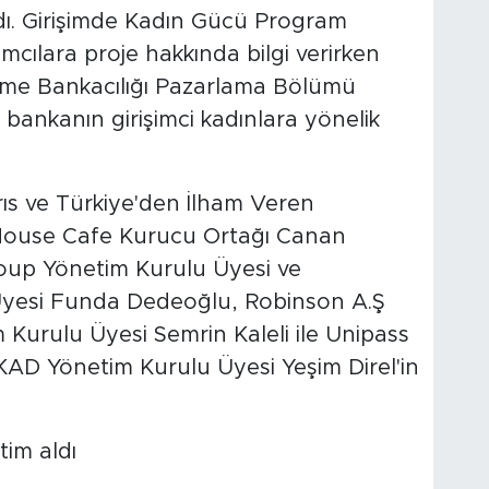
ndı. Girişimde Kadın Gücü Program
mcılara proje hakkında bilgi verirken
etme Bankacılığı Pazarlama Bölümü
bankanın girişimci kadınlara yönelik
brıs ve Türkiye'den İlham Veren
e House Cafe Kurucu Ortağı Canan
roup Yönetim Kurulu Üyesi ve
esi Funda Dedeoğlu, Robinson A.Ş
urulu Üyesi Semrin Kaleli ile Unipass
KAD Yönetim Kurulu Üyesi Yeşim Direl'in
tim aldı