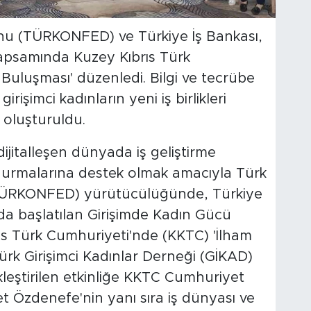
nu (TÜRKONFED) ve Türkiye İş Bankası,
kapsamında Kuzey Kıbrıs Türk
Buluşması' düzenledi. Bilgi ve tecrübe
irişimci kadınların yeni iş birlikleri
a oluşturuldu.
dijitalleşen dünyada iş geliştirme
ydurmalarına destek olmak amacıyla Türk
TÜRKONFED) yürütücülüğünde, Türkiye
ında başlatılan Girişimde Kadın Gücü
ıs Türk Cumhuriyeti'nde (KKTC) 'İlham
ürk Girişimci Kadınlar Derneği (GİKAD)
kleştirilen etkinliğe KKTC Cumhuriyet
et Özdenefe'nin yanı sıra iş dünyası ve