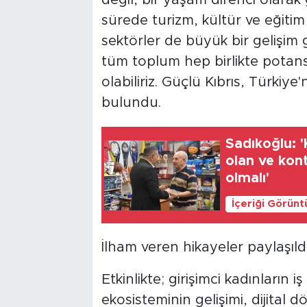
değil, bir yaşam direnci olara
sürede turizm, kültür ve eğitim
sektörler de büyük bir gelişim 
tüm toplum hep birlikte potans
olabiliriz. Güçlü Kıbrıs, Türkiy
bulundu.
Sadıkoğlu: 'K
olan ve kon
olmalı'
İçeriği Görünt
İlham veren hikayeler paylaşıld
Etkinlikte; girişimci kadınların i
ekosisteminin gelişimi, dijital