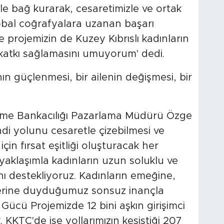
izle bağ kurarak, cesaretimizle ve ortak
obal coğrafyalara uzanan başarı
te projemizin de Kuzey Kıbrıslı kadınların
a katkı sağlamasını umuyorum' dedi.
ın güçlenmesi, bir ailenin değişmesi, bir
letme Bankacılığı Pazarlama Müdürü Özge
ndi yolunu cesaretle çizebilmesi ve
için fırsat eşitliği oluşturacak her
 yaklaşımla kadınların uzun soluklu ve
nı destekliyoruz. Kadınların emeğine,
llerine duyduğumuz sonsuz inançla
ücü Projemizde 12 bini aşkın girişimci
. KKTC'de ise yollarımızın kesiştiği 207