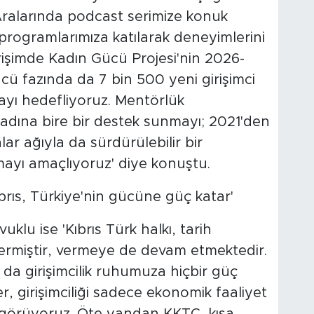
. Aralarında podcast serimize konuk
programlarımıza katılarak deneyimlerini
irişimde Kadın Gücü Projesi'nin 2026-
 fazında da 7 bin 500 yeni girişimci
mayı hedefliyoruz. Mentörlük
kadına bire bir destek sunmayı; 2021'den
lar ağıyla da sürdürülebilir bir
ayı amaçlıyoruz' diye konuştu.
brıs, Türkiye'nin gücüne güç katar'
klu ise 'Kıbrıs Türk halkı, tarih
rmiştir, vermeye de devam etmektedir.
ak da girişimcilik ruhumuza hiçbir güç
r, girişimciliği sadece ekonomik faaliyet