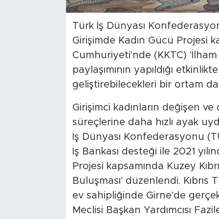
Türk İş Dünyası Konfederasyo
Girişimde Kadın Gücü Projesi 
Cumhuriyeti'nde (KKTC) 'İlham 
paylaşımının yapıldığı etkinlikte g
geliştirebilecekleri bir ortam d
Girişimci kadınların değişen ve 
süreçlerine daha hızlı ayak u
İş Dünyası Konfederasyonu (
İş Bankası desteği ile 2021 yıl
Projesi kapsamında Kuzey Kıbr
Buluşması' düzenlendi. Kıbrıs T
ev sahipliğinde Girne'de gerçe
Meclisi Başkan Yardımcısı Fazil