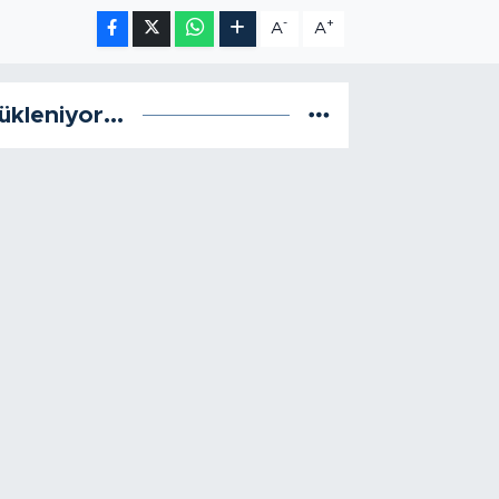
-
+
A
A
ükleniyor...