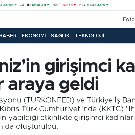
64,4046
ALTIN
6618.49
BİST
13.773
BTC
65.130,04
Foto
HABER
EKONOMİ
SAĞLIK
TEKNOLOJİ
z'in girişimci ka
 araya geldi
syonu (TÜRKONFED) ve Türkiye İş Bank
ıbrıs Türk Cumhuriyeti'nde (KKTC) 'İl
 yapıldığı etkinlikte girişimci kadınların
am da oluşturuldu.