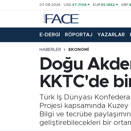
07-08-2026
USD
47,7106
EUR
55,1652
GBP
HABER
Nöbetçi Eczaneler
E-DERGİ
RÖPORTAJ
YAZARLAR
Hava Durumu
HABERLER
EKONOMI
Trafik Durumu
Doğu Akdeni
Süper Lig Puan Durumu ve Fikstür
KKTC'de bir
Tüm Manşetler
Türk İş Dünyası Konfedera
Son Dakika Haberleri
Projesi kapsamında Kuzey K
Haber Arşivi
Bilgi ve tecrübe paylaşımının
geliştirebilecekleri bir ort