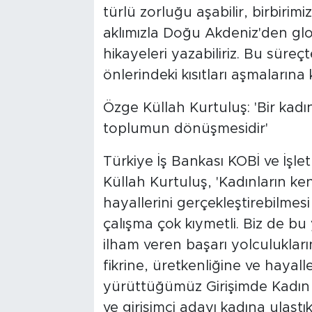
türlü zorluğu aşabilir, birbirim
aklımızla Doğu Akdeniz'den gl
hikayeleri yazabiliriz. Bu süreç
önlerindeki kısıtları aşmaların
Özge Küllah Kurtuluş: 'Bir kadın
toplumun dönüşmesidir'
Türkiye İş Bankası KOBİ ve İş
Küllah Kurtuluş, 'Kadınların ke
hayallerini gerçekleştirebilmesi 
çalışma çok kıymetli. Biz de bu
ilham veren başarı yolculukları
fikrine, üretkenliğine ve haya
yürüttüğümüz Girişimde Kadın G
ve girişimci adayı kadına ulaştık