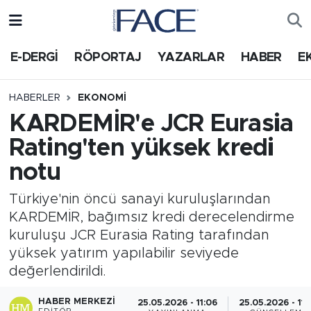
HABER
Nöbetçi Eczaneler
E-DERGİ
RÖPORTAJ
YAZARLAR
HABER
E
Hava Durumu
HABERLER
EKONOMI
KARDEMİR'e JCR Eurasia
Trafik Durumu
Rating'ten yüksek kredi
Süper Lig Puan Durumu ve Fikstür
notu
Tüm Manşetler
Türkiye'nin öncü sanayi kuruluşlarından
KARDEMİR, bağımsız kredi derecelendirme
Son Dakika Haberleri
kuruluşu JCR Eurasia Rating tarafından
yüksek yatırım yapılabilir seviyede
Haber Arşivi
değerlendirildi.
HABER MERKEZI
25.05.2026 - 11:06
25.05.2026 - 11: