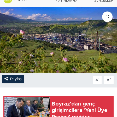
EDITÖR
YAYINLANMA
GÜNCELLEME
Paylaş
-
+
A
A
Boyraz'dan genç
girişimcilere 'Yeni Üye