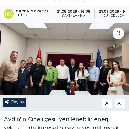
HABER MERKEZI
21.05.2026 - 16:06
21.05.2026 - 16:
EDITÖR
YAYINLANMA
GÜNCELLEME
Paylaş
-
+
A
A
Aydın'ın Çine ilçesi, yenilenebilir enerji
sektöründe küresel ölçekte ses getirecek