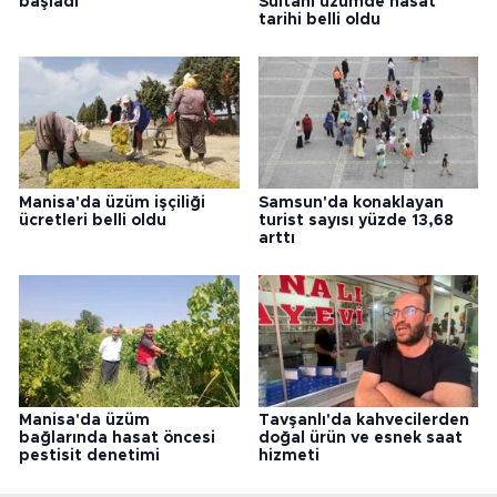
başladı
Sultani üzümde hasat
tarihi belli oldu
Manisa'da üzüm işçiliği
Samsun'da konaklayan
ücretleri belli oldu
turist sayısı yüzde 13,68
arttı
Manisa'da üzüm
Tavşanlı'da kahvecilerden
bağlarında hasat öncesi
doğal ürün ve esnek saat
pestisit denetimi
hizmeti