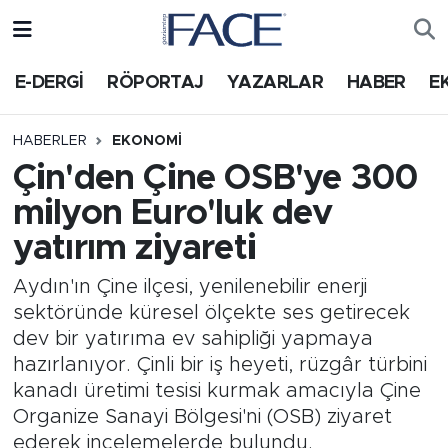
HABER
Nöbetçi Eczaneler
E-DERGİ
RÖPORTAJ
YAZARLAR
HABER
E
Hava Durumu
HABERLER
EKONOMI
Çin'den Çine OSB'ye 300
Trafik Durumu
milyon Euro'luk dev
Süper Lig Puan Durumu ve Fikstür
yatırım ziyareti
Tüm Manşetler
Aydın'ın Çine ilçesi, yenilenebilir enerji
sektöründe küresel ölçekte ses getirecek
Son Dakika Haberleri
dev bir yatırıma ev sahipliği yapmaya
hazırlanıyor. Çinli bir iş heyeti, rüzgâr türbini
Haber Arşivi
kanadı üretimi tesisi kurmak amacıyla Çine
Organize Sanayi Bölgesi'ni (OSB) ziyaret
ederek incelemelerde bulundu.