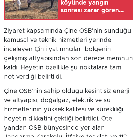
köyünde yangın
sonrası zarar gören
alanlarda hasar tespit
çalışması
Ziyaret kapsamında Çine OSB'nin sunduğu
kamusal ve teknik hizmetleri yerinde
inceleyen Çinli yatırımcılar, bölgenin
gelişmiş altyapısından son derece memnun
kaldı. Heyetin özellikle şu noktalara tam
not verdiği belirtildi.
Çine OSB'nin sahip olduğu kesintisiz enerji
ve altyapısı, doğalgaz, elektrik ve su
hizmetlerinin yüksek kalitesi ve sürekliliği
heyetin dikkatini çektiği belirtildi. Öte
yandan OSB bünyesinde yer alan
Jandarma Karakolu, İtfaiye teşkilatı ve 112