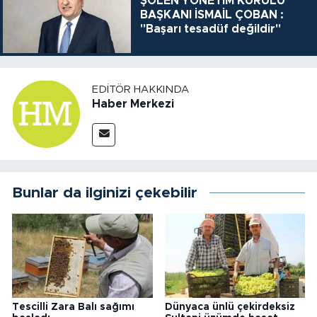
ŞÖLEN YÖNETİM KURULU
BAŞKANI İSMAİL ÇOBAN :
"Başarı tesadüf değildir"
EDITÖR HAKKINDA
Haber Merkezi
Bunlar da ilginizi çekebilir
Tescilli Zara Balı sağımı
Dünyaca ünlü çekirdeksiz