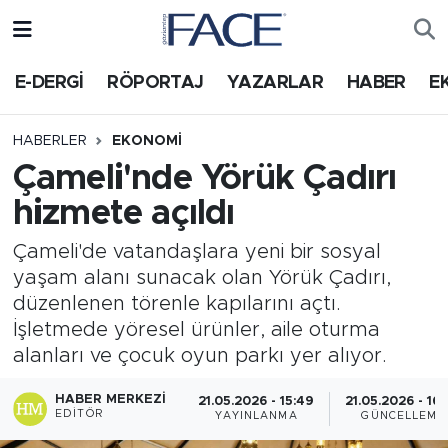
HABER
Nöbetçi Eczaneler
E-DERGİ
RÖPORTAJ
YAZARLAR
HABER
E
Hava Durumu
HABERLER
EKONOMI
Çameli'nde Yörük Çadırı
Trafik Durumu
hizmete açıldı
Süper Lig Puan Durumu ve Fikstür
Çameli'de vatandaşlara yeni bir sosyal
yaşam alanı sunacak olan Yörük Çadırı,
Tüm Manşetler
düzenlenen törenle kapılarını açtı.
İşletmede yöresel ürünler, aile oturma
Son Dakika Haberleri
alanları ve çocuk oyun parkı yer alıyor.
Haber Arşivi
HABER MERKEZI
21.05.2026 - 15:49
21.05.2026 - 16
EDITÖR
YAYINLANMA
GÜNCELLEME