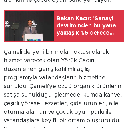
Bakan Kacır: 'Sanayi
devriminden bu yana
yaklaşık 1,5 derece
ısınan yerküre, bugün
alarm veriyor'
Çameli'de yeni bir mola noktası olarak
hizmet verecek olan Yörük Çadırı,
düzenlenen geniş katılımlı açılış
programıyla vatandaşların hizmetine
sunuldu. Çameli'ye özgü organik ürünlerin
satışa sunulduğu işletmede; kumda kahve,
çeşitli yöresel lezzetler, gıda ürünleri, aile
oturma alanları ve çocuk oyun parkı ile
vatandaşlara keyifli bir ortam oluşturuldu.