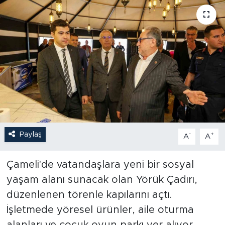
Paylaş
-
+
A
A
Çameli'de vatandaşlara yeni bir sosyal
yaşam alanı sunacak olan Yörük Çadırı,
düzenlenen törenle kapılarını açtı.
İşletmede yöresel ürünler, aile oturma
alanları ve çocuk oyun parkı yer alıyor.