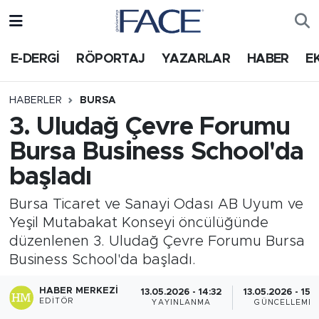
HABER
Nöbetçi Eczaneler
E-DERGİ
RÖPORTAJ
YAZARLAR
HABER
E
Hava Durumu
HABERLER
BURSA
3. Uludağ Çevre Forumu
Trafik Durumu
Bursa Business School'da
Süper Lig Puan Durumu ve Fikstür
başladı
Tüm Manşetler
Bursa Ticaret ve Sanayi Odası AB Uyum ve
Yeşil Mutabakat Konseyi öncülüğünde
Son Dakika Haberleri
düzenlenen 3. Uludağ Çevre Forumu Bursa
Business School'da başladı.
Haber Arşivi
HABER MERKEZI
13.05.2026 - 14:32
13.05.2026 - 15:
EDITÖR
YAYINLANMA
GÜNCELLEME