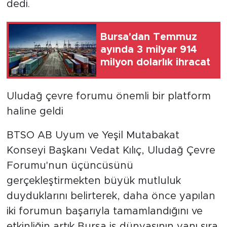
dedi.
Bursa'dan Temmuz
ayında 3 milyar 914
milyon dolarlık ihracat
Uludağ çevre forumu önemli bir platform
haline geldi
BTSO AB Uyum ve Yeşil Mutabakat
Konseyi Başkanı Vedat Kılıç, Uludağ Çevre
Forumu'nun üçüncüsünü
gerçekleştirmekten büyük mutluluk
duyduklarını belirterek, daha önce yapılan
iki forumun başarıyla tamamlandığını ve
etkinliğin artık Bursa iş dünyasının yanı sıra