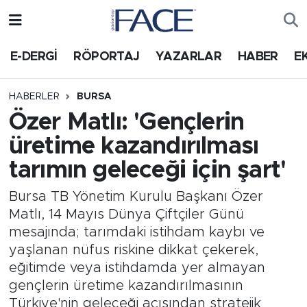
HABER
Nöbetçi Eczaneler
E-DERGİ
RÖPORTAJ
YAZARLAR
HABER
E
Hava Durumu
HABERLER
BURSA
Özer Matlı: 'Gençlerin
Trafik Durumu
üretime kazandırılması
Süper Lig Puan Durumu ve Fikstür
tarımın geleceği için şart'
Tüm Manşetler
Bursa TB Yönetim Kurulu Başkanı Özer
Matlı, 14 Mayıs Dünya Çiftçiler Günü
Son Dakika Haberleri
mesajında; tarımdaki istihdam kaybı ve
yaşlanan nüfus riskine dikkat çekerek,
Haber Arşivi
eğitimde veya istihdamda yer almayan
gençlerin üretime kazandırılmasının
Türkiye'nin geleceği açısından stratejik