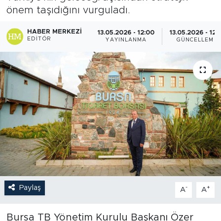
önem taşıdığını vurguladı.
HABER MERKEZI
13.05.2026 - 12:00
13.05.2026 - 12:
EDITÖR
YAYINLANMA
GÜNCELLEME
Paylaş
-
+
A
A
Bursa TB Yönetim Kurulu Başkanı Özer