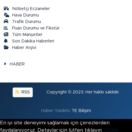
Nöbetçi Eczaneler
Hava Durumu
Trafik Durumu
Puan Durumu ve Fikstür
Tüm Manşetler
Son Dakika Haberleri
Haber Arşivi
HABER
RSS
Copyright © 2023. Her hakkı saklıdır.
Haber Yazılımı:
TE Bilişim
En iyi site deneyimi sağlamak için çerezlerden
faydalanıyoruz. Detaylar için lütfen tıklayın.
Gizlilik