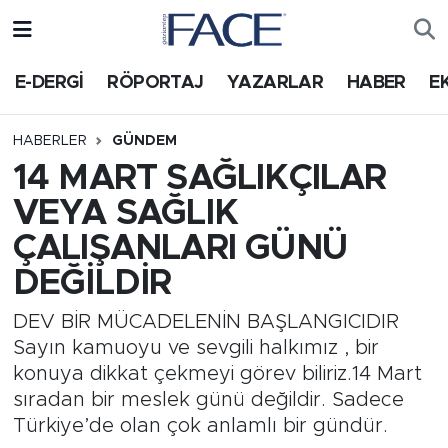
HABER
Nöbetçi Eczaneler
E-DERGİ
RÖPORTAJ
YAZARLAR
HABER
E
Hava Durumu
HABERLER
GÜNDEM
14 MART SAĞLIKÇILAR
Trafik Durumu
VEYA SAĞLIK
Süper Lig Puan Durumu ve Fikstür
ÇALIŞANLARI GÜNÜ
DEĞİLDİR
Tüm Manşetler
DEV BİR MÜCADELENİN BAŞLANGICIDIR
Son Dakika Haberleri
Sayın kamuoyu ve sevgili halkımız , bir
konuya dikkat çekmeyi görev biliriz.14 Mart
Haber Arşivi
sıradan bir meslek günü değildir. Sadece
Türkiye’de olan çok anlamlı bir gündür.