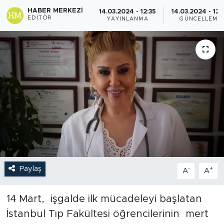
HABER MERKEZI
14.03.2024 - 12:35
14.03.2024 - 12:
EDITÖR
YAYINLANMA
GÜNCELLEME
Paylaş
-
+
A
A
14 Mart, işgalde ilk mücadeleyi başlatan
İstanbul Tıp Fakültesi öğrencilerinin mert