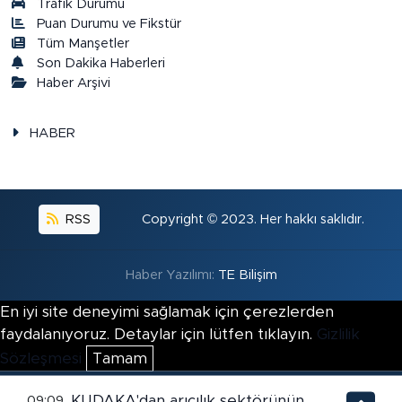
Trafik Durumu
Puan Durumu ve Fikstür
Tüm Manşetler
Son Dakika Haberleri
Haber Arşivi
HABER
RSS
Copyright © 2023. Her hakkı saklıdır.
Haber Yazılımı:
TE Bilişim
En iyi site deneyimi sağlamak için çerezlerden
faydalanıyoruz. Detaylar için lütfen tıklayın.
Gizlilik
Sözleşmesi
Tamam
KUDAKA'dan arıcılık sektörünün
09:09