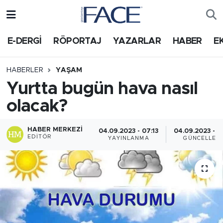
HABER
Nöbetçi Eczaneler
E-DERGİ
RÖPORTAJ
YAZARLAR
HABER
E
Hava Durumu
HABERLER
YAŞAM
Yurtta bugün hava nasıl
Trafik Durumu
olacak?
Süper Lig Puan Durumu ve Fikstür
HABER MERKEZI
04.09.2023 - 07:13
04.09.2023 - 0
EDITÖR
Tüm Manşetler
YAYINLANMA
GÜNCELLEM
Son Dakika Haberleri
Haber Arşivi