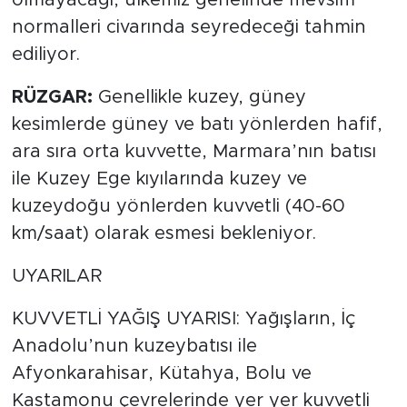
olmayacağı, ülkemiz genelinde mevsim
normalleri civarında seyredeceği tahmin
ediliyor.
RÜZGAR:
Genellikle kuzey, güney
kesimlerde güney ve batı yönlerden hafif,
ara sıra orta kuvvette, Marmara’nın batısı
ile Kuzey Ege kıyılarında kuzey ve
kuzeydoğu yönlerden kuvvetli (40-60
km/saat) olarak esmesi bekleniyor.
UYARILAR
KUVVETLİ YAĞIŞ UYARISI: Yağışların, İç
Anadolu’nun kuzeybatısı ile
Afyonkarahisar, Kütahya, Bolu ve
Kastamonu çevrelerinde yer yer kuvvetli