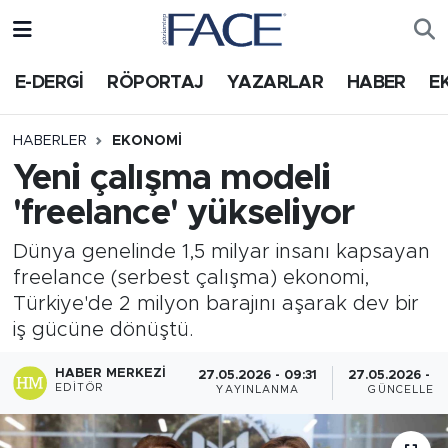
HABER
Nöbetçi Eczaneler
E-DERGİ
RÖPORTAJ
YAZARLAR
HABER
E
Hava Durumu
HABERLER
EKONOMI
Yeni çalışma modeli
Trafik Durumu
'freelance' yükseliyor
Süper Lig Puan Durumu ve Fikstür
Dünya genelinde 1,5 milyar insanı kapsayan
freelance (serbest çalışma) ekonomi,
Tüm Manşetler
Türkiye'de 2 milyon barajını aşarak dev bir
iş gücüne dönüştü.
Son Dakika Haberleri
HABER MERKEZI
27.05.2026 - 09:31
27.05.2026 - 0
Haber Arşivi
EDITÖR
YAYINLANMA
GÜNCELLEM