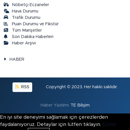
Nöbetçi Eczaneler
Hava Durumu
Trafik Durumu
Puan Durumu ve Fikstür
Tüm Manşetler
Son Dakika Haberleri
Haber Arşivi
HABER
RSS
Copyright © 2023. Her hakkı saklıdır.
Haber Yazılımı:
TE Bilişim
En iyi site deneyimi sağlamak için çerezlerden
faydalanıyoruz. Detaylar için lütfen tıklayın.
Gizlilik