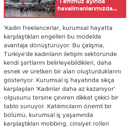
'Temmuz ayında
havalimanlarımızda
direkt transit yolcular
ile birlikte toplam 26
'Kadın freelancerlar, kurumsal hayatta
milyon 797 bin 638
karşılaştıkları engelleri bu modelde
yolcuya hizmet verildi'
avantaja dönüştürüyor. Bu çalışma,
Türkiye'de kadınların iletişim sektöründe
kendi şartlarını belirleyebildikleri, daha
esnek ve üretken bir alan oluşturduklarını
gösteriyor. Kurumsal iş hayatında sıkça
karşılaşılan 'Kadınlar daha az kazanıyor'
olgusunu tersine çeviren dikkat çekici bir
tablo sunuyor. Katılımcıların önemli bir
bölümü, kurumsal iş yaşamında
karşılaştıkları mobbing, cinsiyet rolleri