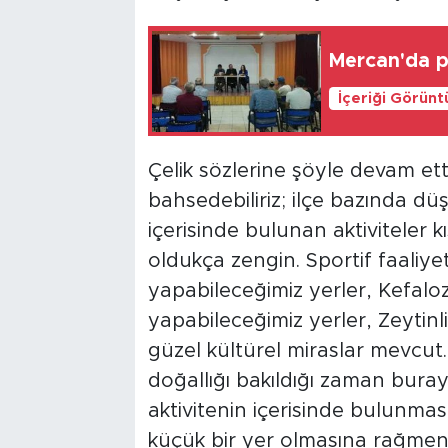
Mercan'da pa
İçeriği Görünt
Çelik sözlerine şöyle devam etti
bahsedebiliriz; ilçe bazında d
içerisinde bulunan aktiviteler 
oldukça zengin. Sportif faaliyet
yapabileceğimiz yerler, Kefalo
yapabileceğimiz yerler, Zeytin
güzel kültürel miraslar mevcut.
doğallığı bakıldığı zaman buray
aktivitenin içerisinde bulunm
küçük bir yer olmasına rağmen