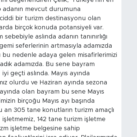
ini değerlendiren Çelik, 'Türkiye'nin en
p adanın mevcut durumuna
ciddi bir turizm destinasyonu olan
rda birçok konuda potansiyeli var.
sebebiyle aslında adanın tanınırlığı
 gemi seferlerinin artmasıyla adamızda
 bu nedenle adaya gelen misafirlerimizi
rladık adamızda. Bu sene bayram
i geçti aslında. Mayıs ayında
mız olurdu ve Haziran ayında sezona
 ayında olan bayram bu sene Mayıs
imizin birçoğu Mayıs ayı başında
 şu an 305 tane konutların turizm amaçlı
 işletmemiz, 142 tane turizm işletme
izm işletme belgesine sahip