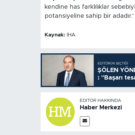
kendine has farklılıklar sebebiy
potansiyeline sahip bir adadır.'
Kaynak:
İHA
EDITÖRÜN SEÇTIĞI
ŞÖLEN YÖNE
: "Başarı tes
EDITÖR HAKKINDA
Haber Merkezi