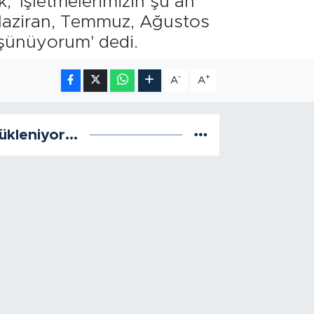
, 'İşletmelerimizin şu an
, Haziran, Temmuz, Ağustos
düşünüyorum' dedi.
-
+
A
A
ükleniyor...