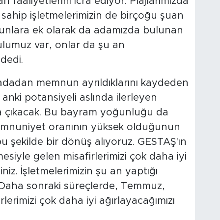
 faaliyetlerini icra ediyor. Plajlarımızda
 sahip işletmelerimizin de birçoğu şuan
. Bunlara ek olarak da adamızda bulunan
kulumuz var, onlar da şu an
dedi.
n adadan memnun ayrıldıklarını kaydeden
anki potansiyeli aslında ilerleyen
 çıkacak. Bu bayram yoğunluğu da
memnuniyet oranının yüksek olduğunun
bu şekilde bir dönüş alıyoruz. GESTAŞ'ın
esiyle gelen misafirlerimizi çok daha iyi
niz. İşletmelerimizin şu an yaptığı
. Daha sonraki süreçlerde, Temmuz,
lerimizi çok daha iyi ağırlayacağımızı