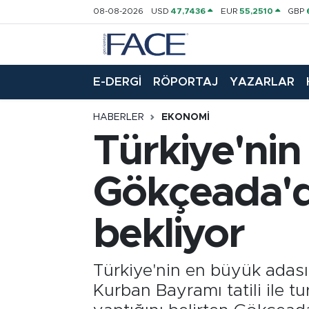
08-08-2026
USD
47,7436
EUR
55,2510
GBP
HABER
Nöbetçi Eczaneler
E-DERGİ
RÖPORTAJ
YAZARLAR
Hava Durumu
HABERLER
EKONOMI
Trafik Durumu
Türkiye'nin
Süper Lig Puan Durumu ve Fikstür
Gökçeada'da
Tüm Manşetler
bekliyor
Son Dakika Haberleri
Haber Arşivi
Türkiye'nin en büyük adası
Kurban Bayramı tatili ile t