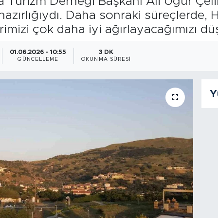
 Turizm Derneği Başkanı Ali Uğur Çelik
hazırlığıydı. Daha sonraki süreçlerde
erimizi çok daha iyi ağırlayacağımızı 
01.06.2026 - 10:55
3 DK
GÜNCELLEME
OKUNMA SÜRESI
Y