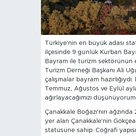
Türkiye'nin en büyük adası st
ilçesinde 9 günlük Kurban Bayram
Bayram ile turizm sektörünün e
Turizm Derneği Başkanı Ali Uğur
çalışmalar bayram hazırlığıydı.
Temmuz, Ağustos ve Eylül aylar
ağırlayacağımızı düşünüyorum'
Çanakkale Boğazı'nın ağzında 2
yer alan Çanakkale'nin Gökçead
statüsüne sahip. Coğrafi yapıs