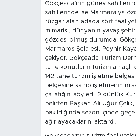
Gökçeada'nın güney sahillerind
sahillerinde ise Marmara'ya öz
rüzgar alan adada sörf faaliye
mimarisi, dünyanın yavaş şehirl
gözdesi olmuş durumda. Gökçead
Marmaros Şelalesi, Peynir Kayal
çekiyor. Gökçeada Turizm Dern
tane konutların turizm amaçlı k
142 tane turizm işletme belges
belgesine sahip işletmenin misaf
çalıştığını söyledi. 9 günlük Ku
belirten Başkan Ali Uğur Çelik,
bakıldığında sezon içinde geçe
ağırlayacaklarını aktardı.