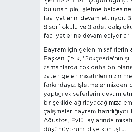
işletmelerimizin çoğunluğu şu an
bulunan plaj işletme belgesine
faaliyetlerini devam ettiriyor
8 sörf okulu ve 3 adet dalış o
faaliyetlerine devam ediyorlar' 
Bayram için gelen misafirleri
Başkan Çelik, 'Gökçeada'nın şu 
zamanlarda çok daha ön plana
zaten gelen misafirlerimizin 
farkındayız. İşletmelerimizden 
yaptığı ek seferlerin devam etm
bir şekilde ağırlayacağımıza emi
çalışmalar bayram hazırlığıydı
Ağustos, Eylül aylarında misafir
düşünüyorum' diye konuştu.