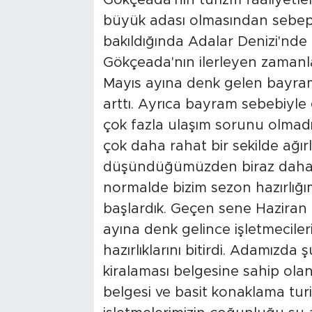
Gökçeada'nın turizm faaliyetler
büyük adası olmasından sebe
bakıldığında Adalar Denizi'nde 
Gökçeada'nın ilerleyen zamanla
Mayıs ayına denk gelen bayram 
arttı. Ayrıca bayram sebebiyle
çok fazla ulaşım sorunu olmadı
çok daha rahat bir sekilde ağı
düşündüğümüzden biraz daha iy
normalde bizim sezon hazırlığı
başlardık. Geçen sene Haziran
ayına denk gelince işletmeciler
hazırlıklarını bitirdi. Adamızda
kiralaması belgesine sahip olan
belgesi ve basit konaklama tur