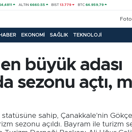
64,4811
ALTIN
6660.55
BİST
13.779
BTC
64.959,79
Foto
HABER
EKONOMİ
SAĞLIK
TEKNOLOJİ
 en büyük adası
 sezonu açtı, mis
 statüsüne sahip, Çanakkale'nin Gökçe
urizm sezonu açıldı. Bayram ile turizm 