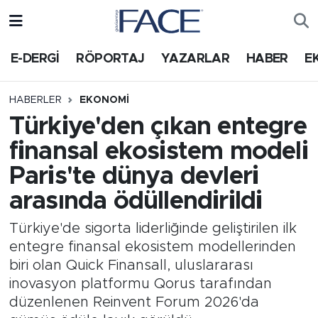
HABER
Nöbetçi Eczaneler
E-DERGİ
RÖPORTAJ
YAZARLAR
HABER
E
Hava Durumu
HABERLER
EKONOMI
Türkiye'den çıkan entegre
Trafik Durumu
finansal ekosistem modeli
Süper Lig Puan Durumu ve Fikstür
Paris'te dünya devleri
arasında ödüllendirildi
Tüm Manşetler
Türkiye'de sigorta liderliğinde geliştirilen ilk
Son Dakika Haberleri
entegre finansal ekosistem modellerinden
biri olan Quick Finansall, uluslararası
Haber Arşivi
inovasyon platformu Qorus tarafından
düzenlenen Reinvent Forum 2026'da