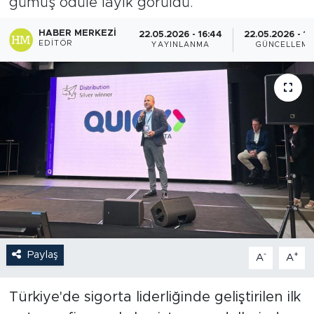
gümüş ödüle layık görüldü.
HABER MERKEZI
22.05.2026 - 16:44
22.05.2026 - 16
EDITÖR
YAYINLANMA
GÜNCELLEM
Paylaş
-
+
A
A
Türkiye'de sigorta liderliğinde geliştirilen ilk